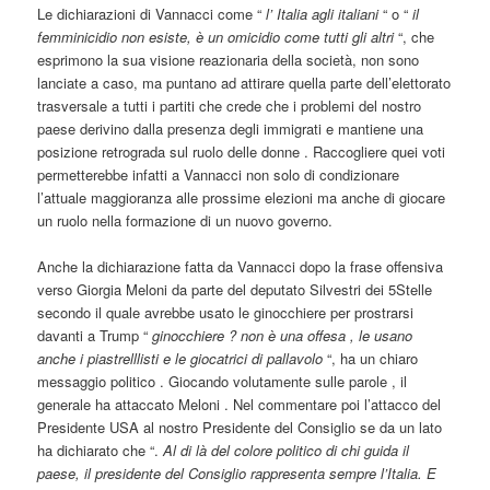
Le dichiarazioni di Vannacci come “
l’ Italia agli italiani
“ o “
il
femminicidio non esiste, è un omicidio come tutti gli altri
“, che
esprimono la sua visione reazionaria della società, non sono
lanciate a caso, ma puntano ad attirare quella parte dell’elettorato
trasversale a tutti i partiti che crede che i problemi del nostro
paese derivino dalla presenza degli immigrati e mantiene una
posizione retrograda sul ruolo delle donne . Raccogliere quei voti
permetterebbe infatti a Vannacci non solo di condizionare
l’attuale maggioranza alle prossime elezioni ma anche di giocare
un ruolo nella formazione di un nuovo governo.
Anche la dichiarazione fatta da Vannacci dopo la frase offensiva
verso Giorgia Meloni da parte del deputato Silvestri dei 5Stelle
secondo il quale avrebbe usato le ginocchiere per prostrarsi
davanti a Trump “
ginocchiere ? non è una offesa , le usano
anche i piastrelllisti e le giocatrici di pallavolo
“, ha un chiaro
messaggio politico . Giocando volutamente sulle parole , il
generale ha attaccato Meloni . Nel commentare poi l’attacco del
Presidente USA al nostro Presidente del Consiglio se da un lato
ha dichiarato che “.
Al di là del colore politico di chi guida il
paese, il presidente del Consiglio rappresenta sempre l’Italia. E