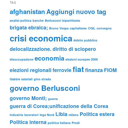
TAG
afghanistan
Aggiungi nuovo tag
analisi politica
banche
Berlusconi
bipartitismo
brigata ebraica;
Bruno Vespa
capitalismo
CGIL
convegno
crisi economica
debito pubblico
delocalizzazione.
diritto di sciopero
economia
disoccupazione
elezioni europee 2009
fiat
elezioni regionali
ferrovie
finanza
FIOM
Gabbie salariali
gino strada
governo Berlusconi
governo Monti;
guerra
guerra di Corea;unificazione della Corea
Libia
Politica estera
industria
lavoratori
lega Nord
milano
Politica interna
politica italiana
Prodi