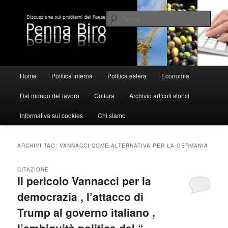
Vai
Vai
al
al
Cerca
contenuto
contenuto
principale
secondario
Pennabiro
Menu
Home
Politica interna
Politica estera
Economia
principale
Dal mondo del lavoro
Cultura
Archivio articoli storici
Informativa sui cookies
Chi siamo
ARCHIVI TAG:
VANNACCI COME ALTERNATIVA PER LA GERMANIA
CITAZIONE
Il pericolo Vannacci per la
democrazia , l’attacco di
Trump al governo italiano ,