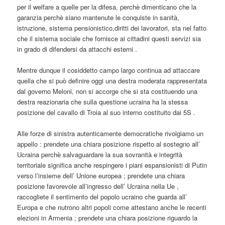
per il welfare a quelle per la difesa, perchè dimenticano che la
garanzia perchè siano mantenute le conquiste in sanità,
istruzione, sistema pensionistico,diritti dei lavoratori, sta nel fatto
che il sistema sociale che fornisce ai cittadini questi servizi sia
in grado di difendersi da attacchi esterni .
Mentre dunque il cosiddetto campo largo continua ad attaccare
quella che si può definire oggi una destra moderata rappresentata
dal governo Meloni, non si accorge che si sta costituendo una
destra reazionaria che sulla questione ucraina ha la stessa
posizione del cavallo di Troia al suo interno costituito dai 5S .
Alle forze di sinistra autenticamente democratiche rivolgiamo un
appello : prendete una chiara posizione rispetto al sostegno all’
Ucraina perchè salvaguardare la sua sovranità e integrità
territoriale significa anche respingere i piani espansionisti di Putin
verso l’insieme dell’ Unione europea ; prendete una chiara
posizione favorevole all’ingresso dell’ Ucraina nella Ue ,
raccogliete il sentimento del popolo ucraino che guarda all’
Europa e che nutrono altri popoli come attestano anche le recenti
elezioni in Armenia ; prendete una chiara posizione riguardo la