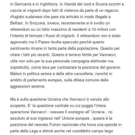
in Germania e in Inghilterra. In Irlanda del nord e Scozia scontri e
caccia ai migranti dopo fatti di violenza da parte di un ragazzo
rifugiato sudanese che pare sia arrivato in modo illegale a
Belfast. In Svizzera, invece, recentemente si è svolto un
referendum su un tetto massimo di residenti a 10 milioni con
l’intento di fermare i flussi di migranti. Il referendum non è stato
approvato ma il Paese risulta spaccato perché questo
sentimento rimane in tanta parte della popolazione. Questo per
citare i fatti più recenti. Questo è terreno fertile per Vannacci,
utile non solo per la sua personale campagna elettorale ma,
soprattutto, come leva per contrastare la posizione del governo
Meloni in politica estera e delle altre cancellerie, nonché in
ambito di parlamento europeo, sulla difesa comune dalle
aggressioni esterne.
Ma è sulla questione Ucraina che Vannacci è venuto allo
scoperto. E’ la questione centrale su cui poggia l’intera
operazione Vannacci : cessare il sostegno all’ Ucraina , no
assoluto al suo ingresso nell’ Unione europea , questa è la
posizione del neonato Futuro nazionale che trova una sponda in
parte della Lega e ahimè anche nel cosiddetto campo largo