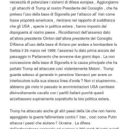
necessità di potenziare i sistemi di difesa europea . Aggiungiamo
: gli attacchi di Trump al nostro Presidente del Consiglio , che ha
preteso l’uso della base di Sigonella per l’attacco all’ Iran come
fosse proprietà americana , rientrano nel rapporto di sudditanza
che gli USA , specie in politica estera , hanno imposto dal
dopoguerra al nostro paese . Ricordiamoci dell’assenso dato
all’allora presidente Clinton dall’allora presidente del Consiglio
D’Alema all’uso della base di Aviano per andare a bombardare la
Serbia il 24 marzo nel 1999: l’assenso fu dato prima ancora del
passaggio in Parlamento che avvenne due giorni dopo . La non
concessione della base di Sigonella è la causa principale che ha
portato Trump ad attaccare così violentemente Meloni . Trump
guarda adesso al generale in pensione Vannacci per avere un
interlocutore sulla sua stessa linea d’onda ? Non ci stupiremmo ,
abbiamo già visto in passato le amministrazioni USA cambiare
disinvoltamente cavallo con i partiti italiani purchè questi
accettassero supinamente soprattutto la loro politica estera.
Trump ha attaccato anche gli altri paesi della Ue che non hanno
appoggiato la guerra fallimentare contro l’ Iran , così come Putin
attacca i paesi che aiutano l’ Ucraina . La difesa
dell’indipendenza nazionale ed europea a 360 gradi diventa quindi