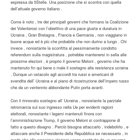
espressa da 5Stelle. Una posizione che si scontra con quella
dell’attuale governo italiano .
Come è noto , tre dei principali governi che formano la Coalizione
dei Volenterosi con l’obiettivo di una pace giusta e duratura in
Ucraina , Gran Bretagna , Francia e Germania , non viaggiano in
buone acque ed è più che probabile che non durino a lungo . Chi
invece , nonostante la sconfitta al pessimamente condotto
referendum sulla magistratura , potrebbe mantenersi in sella alle
prossime elezioni , è proprio il governo Meloni , governo che ha
mantenuto fin qui bene o male il sostegno alla resistenza ucraina
. Dunque un ostacolo agli accordi tra russi e americani di
svendita dell’ Ucraina e al piano di ricostruzione dell’impero russo
che da un ventennio abbondante Putin porta avanti.
Con il rinnovato sostegno all’ Ucraina , nonostante la parziale
retromarcia sul suo ingresso nella Ue per evidenti ragioni
elettorali, nonostante i legami mantenuti finora con
l’amministrazione Trump, il governo Meloni si contrappone di
fatto a questo disegno . Perciò bisogna attaccarlo , indebolirlo , e
attaccare anche il Presidente della Repubblica se necessario , in
modo che alle prossime elezioni venga sostituito da un governo