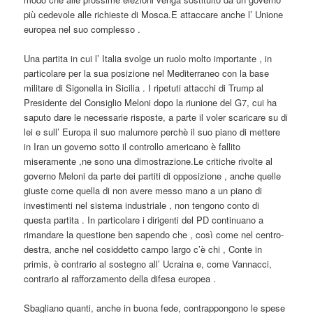
più cedevole alle richieste di Mosca.E attaccare anche l’ Unione
europea nel suo complesso .
Una partita in cui l’ Italia svolge un ruolo molto importante , in
particolare per la sua posizione nel Mediterraneo con la base
militare di Sigonella in Sicilia . I ripetuti attacchi di Trump al
Presidente del Consiglio Meloni dopo la riunione del G7, cui ha
saputo dare le necessarie risposte, a parte il voler scaricare su di
lei e sull’ Europa il suo malumore perchè il suo piano di mettere
in Iran un governo sotto il controllo americano è fallito
miseramente ,ne sono una dimostrazione.Le critiche rivolte al
governo Meloni da parte dei partiti di opposizione , anche quelle
giuste come quella di non avere messo mano a un piano di
investimenti nel sistema industriale , non tengono conto di
questa partita . In particolare i dirigenti del PD continuano a
rimandare la questione ben sapendo che , così come nel centro-
destra, anche nel cosiddetto campo largo c’è chi , Conte in
primis, è contrario al sostegno all’ Ucraina e, come Vannacci,
contrario al rafforzamento della difesa europea .
Sbagliano quanti, anche in buona fede, contrappongono le spese