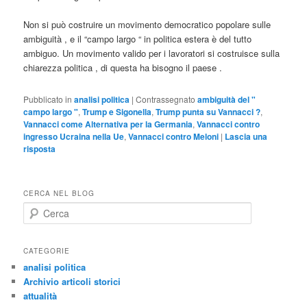
Non si può costruire un movimento democratico popolare sulle
ambiguità , e il “campo largo “ in politica estera è del tutto
ambiguo. Un movimento valido per i lavoratori si costruisce sulla
chiarezza politica , di questa ha bisogno il paese .
Pubblicato in
analisi politica
|
Contrassegnato
ambiguità del "
campo largo "
,
Trump e Sigonella
,
Trump punta su Vannacci ?
,
Vannacci come Alternativa per la Germania
,
Vannacci contro
ingresso Ucraina nella Ue
,
Vannacci contro Meloni
|
Lascia una
risposta
CERCA NEL BLOG
C
e
r
c
CATEGORIE
a
analisi politica
Archivio articoli storici
attualità