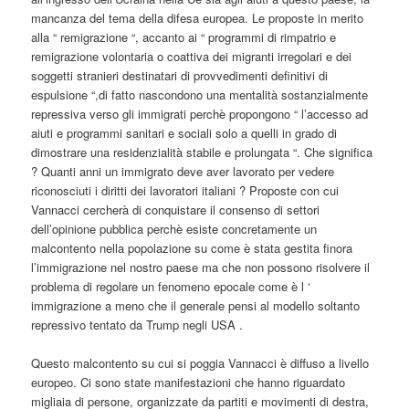
mancanza del tema della difesa europea. Le proposte in merito
alla “ remigrazione “, accanto ai “ programmi di rimpatrio e
remigrazione volontaria o coattiva dei migranti irregolari e dei
soggetti stranieri destinatari di provvedimenti definitivi di
espulsione “,di fatto nascondono una mentalità sostanzialmente
repressiva verso gli immigrati perchè propongono “ l’accesso ad
aiuti e programmi sanitari e sociali solo a quelli in grado di
dimostrare una residenzialità stabile e prolungata “. Che significa
? Quanti anni un immigrato deve aver lavorato per vedere
riconosciuti i diritti dei lavoratori italiani ? Proposte con cui
Vannacci cercherà di conquistare il consenso di settori
dell’opinione pubblica perchè esiste concretamente un
malcontento nella popolazione su come è stata gestita finora
l’immigrazione nel nostro paese ma che non possono risolvere il
problema di regolare un fenomeno epocale come è l ‘
immigrazione a meno che il generale pensi al modello soltanto
repressivo tentato da Trump negli USA .
Questo malcontento su cui si poggia Vannacci è diffuso a livello
europeo. Ci sono state manifestazioni che hanno riguardato
migliaia di persone, organizzate da partiti e movimenti di destra,