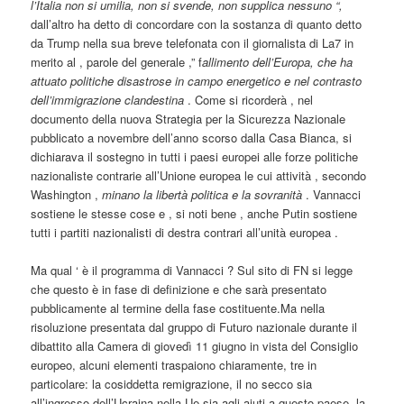
l’Italia non si umilia, non si svende, non supplica nessuno “,
dall’altro ha detto di concordare con la sostanza di quanto detto
da Trump nella sua breve telefonata con il giornalista di La7 in
merito al , parole del generale ,” f
allimento dell’Europa, che ha
attuato politiche disastrose in campo energetico e nel contrasto
dell’immigrazione clandestina
. Come si ricorderà , nel
documento della nuova Strategia per la Sicurezza Nazionale
pubblicato a novembre dell’anno scorso dalla Casa Bianca, si
dichiarava il sostegno in tutti i paesi europei alle forze politiche
nazionaliste contrarie all’Unione europea le cui attività , secondo
Washington ,
minano la libertà politica e la sovranità
. Vannacci
sostiene le stesse cose e , si noti bene , anche Putin sostiene
tutti i partiti nazionalisti di destra contrari all’unità europea .
Ma qual ‘ è il programma di Vannacci ? Sul sito di FN si legge
che questo è in fase di definizione e che sarà presentato
pubblicamente al termine della fase costituente.Ma nella
risoluzione presentata dal gruppo di Futuro nazionale durante il
dibattito alla Camera di giovedì 11 giugno in vista del Consiglio
europeo, alcuni elementi traspaiono chiaramente, tre in
particolare: la cosiddetta remigrazione, il no secco sia
all’ingresso dell’Ucraina nella Ue sia agli aiuti a questo paese, la