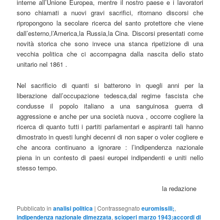
interne all’Unione Europea, mentre il nostro paese e i lavoratori
sono chiamati a nuovi gravi sacrifici, ritornano discorsi che
ripropongono la secolare ricerca del santo protettore che viene
dall’esterno,l’America,la Russia,la Cina. Discorsi presentati come
novità storica che sono invece una stanca ripetizione di una
vecchia politica che ci accompagna dalla nascita dello stato
unitario nel 1861 .
Nel sacrificio di quanti si batterono in quegli anni per la
liberazione dall’occupazione tedesca,dal regime fascista che
condusse il popolo italiano a una sanguinosa guerra di
aggressione e anche per una società nuova , occorre cogliere la
ricerca di quanto tutti i partiti parlamentari e aspiranti tali hanno
dimostrato in questi lunghi decenni di non saper o voler cogliere e
che ancora continuano a ignorare : l’indipendenza nazionale
piena in un contesto di paesi europei indipendenti e uniti nello
stesso tempo.
la redazione
Pubblicato in
analisi politica
|
Contrassegnato
euromissili;
,
indipendenza nazionale dimezzata
,
scioperi marzo 1943;accordi di