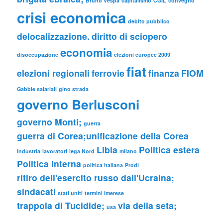
Bruno Vespa
capitalismo
CGIL
convegno
crisi economica
debito pubblico
delocalizzazione.
diritto di sciopero
economia
disoccupazione
elezioni europee 2009
fiat
elezioni regionali
ferrovie
finanza
FIOM
Gabbie salariali
gino strada
governo Berlusconi
governo Monti;
guerra
guerra di Corea;unificazione della Corea
Libia
Politica estera
industria
lavoratori
lega Nord
milano
Politica interna
politica italiana
Prodi
ritiro dell'esercito russo dall'Ucraina;
sindacati
stati uniti
termini imerese
trappola di Tucidide;
via della seta;
usa