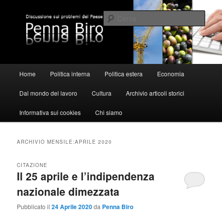
Vai
Vai
al
al
Cerca
contenuto
contenuto
principale
secondario
Pennabiro
Menu
Home
Politica interna
Politica estera
Economia
principale
Dal mondo del lavoro
Cultura
Archivio articoli storici
Informativa sui cookies
Chi siamo
ARCHIVIO MENSILE:
APRILE 2020
CITAZIONE
Il 25 aprile e l’indipendenza
nazionale dimezzata
Pubblicato il
24 Aprile 2020
da
Penna Biro