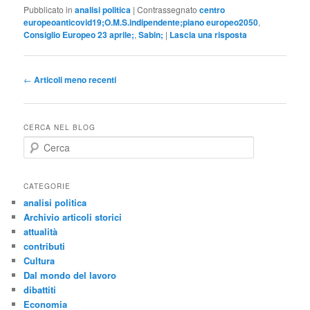
Pubblicato in
analisi politica
|
Contrassegnato
centro
europeoanticovid19;O.M.S.indipendente;piano europeo2050
,
Consiglio Europeo 23 aprile;
,
Sabin;
|
Lascia una risposta
Navigazione
←
Articoli meno recenti
articolo
CERCA NEL BLOG
C
e
r
c
CATEGORIE
a
analisi politica
Archivio articoli storici
attualità
contributi
Cultura
Dal mondo del lavoro
dibattiti
Economia