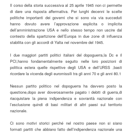
Il corso della storia successiva al 25 aprile 1945 non ci permette
di dare una risposta affermativa. Per lunghi decenni le scelte
politiche importanti dei governi che si sono via via succeduti
hanno dovuto avere l’approvazione esplicita o implicita
dell’amministrazione USA e nello stesso tempo non uscire dal
contesto della spartizione dell’Europa in due zone di influenza
stabilita con gli accordi di Yalta nel novembre del 1945.
I due maggiori partiti politici italiani del dopoguerra,la Dc e il
PCI,hanno fondamentalmente seguito nelle loro posizioni di
politica estera quelle rispettive degli USA e dell’URSS ,basti
ricordare la vicenda degli euromissili tra gli anni 70 e gli anni 80.1
Nessun partito politico nel dopoguerra ha davvero posto la
questione,dopo aver doverosamente pagato i debiti di guerra,di
riacquistare la piena indipendenza e sovranità nazionale con
l’esclusione quindi di basi militari di altri paesi sul territorio
nazionale.
Ci sono motivi storici perché nel nostro paese non si siano
formati partiti che abbiano fatto dell’indipendenza nazionale una