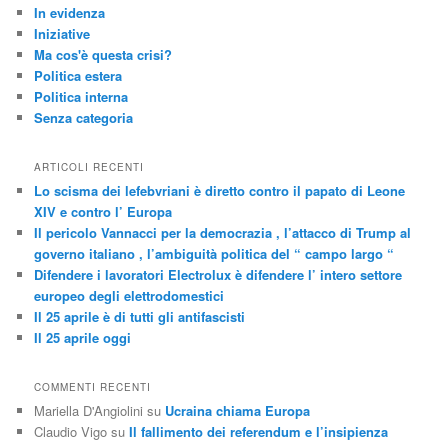
In evidenza
Iniziative
Ma cos'è questa crisi?
Politica estera
Politica interna
Senza categoria
ARTICOLI RECENTI
Lo scisma dei lefebvriani è diretto contro il papato di Leone
XIV e contro l’ Europa
Il pericolo Vannacci per la democrazia , l’attacco di Trump al
governo italiano , l’ambiguità politica del “ campo largo “
Difendere i lavoratori Electrolux è difendere l’ intero settore
europeo degli elettrodomestici
Il 25 aprile è di tutti gli antifascisti
Il 25 aprile oggi
COMMENTI RECENTI
Mariella D'Angiolini
su
Ucraina chiama Europa
Claudio Vigo
su
Il fallimento dei referendum e l’insipienza