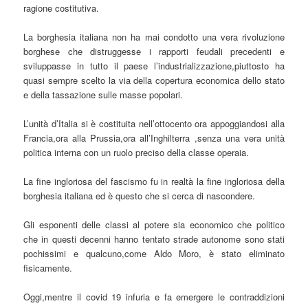
ragione costitutiva.
La borghesia italiana non ha mai condotto una vera rivoluzione
borghese che distruggesse i rapporti feudali precedenti e
sviluppasse in tutto il paese l’industrializzazione,piuttosto ha
quasi sempre scelto la via della copertura economica dello stato
e della tassazione sulle masse popolari.
L’unità d’Italia si è costituita nell’ottocento ora appoggiandosi alla
Francia,ora alla Prussia,ora all’Inghilterra ,senza una vera unità
politica interna con un ruolo preciso della classe operaia.
La fine ingloriosa del fascismo fu in realtà la fine ingloriosa della
borghesia italiana ed è questo che si cerca di nascondere.
Gli esponenti delle classi al potere sia economico che politico
che in questi decenni hanno tentato strade autonome sono stati
pochissimi e qualcuno,come Aldo Moro, è stato eliminato
fisicamente.
Oggi,mentre il covid 19 infuria e fa emergere le contraddizioni