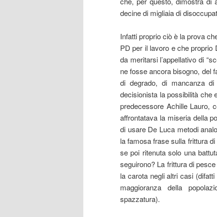
che, per questo, dimostra di a
decine di migliaia di disoccupa
Infatti proprio ciò è la prova ch
PD per il lavoro e che proprio
da meritarsi l’appellativo di “s
ne fosse ancora bisogno, del fa
di degrado, di mancanza di l
decisionista la possibilità che 
predecessore Achille Lauro, c
affrontatava la miseria della 
di usare De Luca metodi analog
la famosa frase sulla frittura d
se poi ritenuta solo una battut
seguirono? La frittura di pesce
la carota negli altri casi (difat
maggioranza della popolazi
spazzatura).