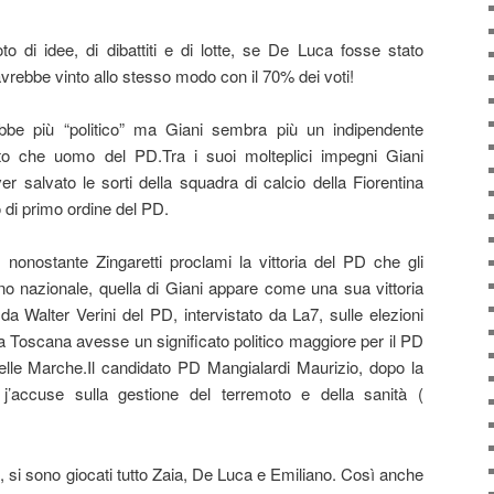
o di idee, di dibattiti e di lotte, se De Luca fosse stato
a avrebbe vinto allo stesso modo con il 70% dei voti!
bbe più “politico” ma Giani sembra più un indipendente
sto che uomo del PD.Tra i suoi molteplici impegni Giani
 salvato le sorti della squadra di calcio della Fiorentina
 di primo ordine del PD.
nonostante Zingaretti proclami la vittoria del PD che gli
no nazionale, quella di Giani appare come una sua vittoria
a Walter Verini del PD, intervistato da La7, sulle elezioni
a Toscana avesse un significato politico maggiore per il PD
delle Marche.Il candidato PD Mangialardi Maurizio, dopo la
o j’accuse sulla gestione del terremoto e della sanità (
d, si sono giocati tutto Zaia, De Luca e Emiliano. Così anche