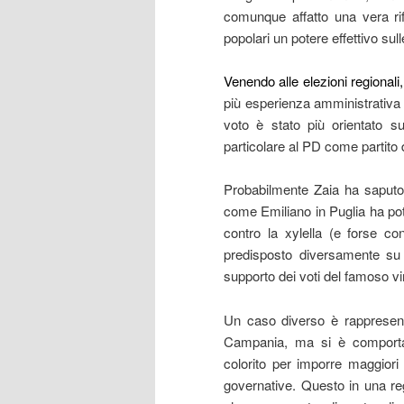
comunque affatto una vera rif
popolari un potere effettivo sul
Venendo alle elezioni regionali,
più esperienza amministrativa e
voto è stato più orientato sul
particolare al PD come partito 
Probabilmente Zaia ha saputo
come Emiliano in Puglia ha potu
contro la xylella (e forse co
predisposto diversamente su 
supporto dei voti del famoso vir
Un caso diverso è rappresent
Campania, ma si è comportat
colorito per imporre maggiori 
governative. Questo in una reg