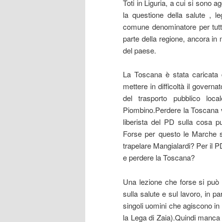
Toti in Liguria, a cui si sono a
la questione della salute , l
comune denominatore per tutt
parte della regione, ancora i
del paese.
La Toscana è stata caricata d
mettere in difficoltà il govern
del trasporto pubblico local
Piombino.Perdere la Toscana vo
liberista del PD sulla cosa p
Forse per questo le Marche s
trapelare Mangialardi? Per il 
e perdere la Toscana?
Una lezione che forse si può 
sulla salute e sul lavoro, in p
singoli uomini che agiscono in 
la Lega di Zaia).Quindi manca u