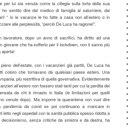
er lui sia venuta come la ciliegia sulla torta della sua
 ho sentito dire dal medico di famiglia al salumiere, dai
tari! “ io le vacanze le ho fatte a casa non all’estero o in
cciare alle perplessità, “perciò De Luca ha ragione!”.
 lavoratore, dopo un anno di sacrifici, ha diritto ad una
n giovane che ha sofferto per il lockdown, non ti sanno più
 aperta!
 pieno dell’estate, con i vacanzieri già partiti, De Luca ha
tti coloro che tornavano da qualsiasi paese estero. Una
mpania, più restrittiva di quella governativa. Evidentemente
ieri all’estero non fossero stati tanti per cui la perdita dei
sata da chi è rimasto in Italia (le limitazioni per quelli
ono venute dopo). Ma imporre la quarantena non vuol dire
 la pandemia da covid se poi continuano a mancare in
ti letto negli ospedali con la sanità pubblica spesso ridotta a
suo decisionismo, senza critiche da sinistra e da destra, ha