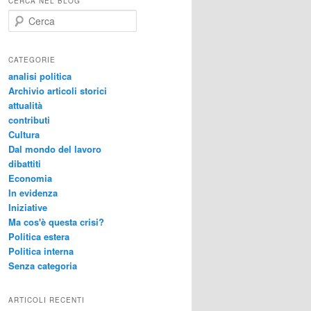
CERCA NEL BLOG
C
e
r
c
CATEGORIE
a
analisi politica
Archivio articoli storici
attualità
contributi
Cultura
Dal mondo del lavoro
dibattiti
Economia
In evidenza
Iniziative
Ma cos'è questa crisi?
Politica estera
Politica interna
Senza categoria
ARTICOLI RECENTI