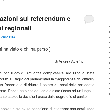
020
azioni sul referendum e
ni regionali
Penna Biro
i ha vinto e chi ha perso )
rea Acierno
 per il covid l’affluenza complessiva alle urne è stata
ndum sul taglio dei parlamentari la maggioranza dei cittadini
o l’occasione di ridurre il potere e i costi della cosiddetta
nto. Parlamento che del resto è stato ridotto ad un luogo in
nto atto delle decisioni prese dalle segreterie di partito.
e abbiamo già avuto occasione di affermare,non costituisce