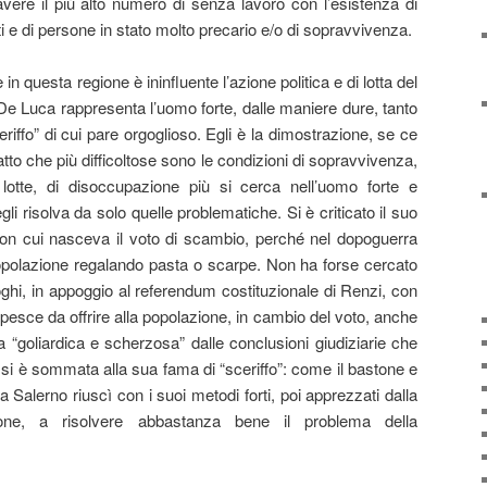
vere il più alto numero di senza lavoro con l’esistenza di
ti e di persone in stato molto precario e/o di sopravvivenza.
e in questa regione è ininfluente l’azione politica e di lotta del
 De Luca rappresenta l’uomo forte, dalle maniere dure, tanto
ceriffo” di cui pare orgoglioso. Egli è la dimostrazione, se ce
tto che più difficoltose sono le condizioni di sopravvivenza,
otte, di disoccupazione più si cerca nell’uomo forte e
egli risolva da solo quelle problematiche. Si è criticato il suo
on cui nasceva il voto di scambio, perché nel dopoguerra
popolazione regalando pasta o scarpe. Non ha forse cercato
hi, in appoggio al referendum costituzionale di Renzi, con
i pesce da offrire alla popolazione, in cambio del voto, anche
a “goliardica e scherzosa” dalle conclusioni giudiziarie che
 si è sommata alla sua fama di “sceriffo”: come il bastone e
ti a Salerno riuscì con i suoi metodi forti, poi apprezzati dalla
one, a risolvere abbastanza bene il problema della