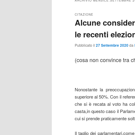
ARCHIVIO MENSILE:
SETTEMBRE 2
CITAZIONE
Alcune consider
le recenti elezio
Pubblicato il
27 Settembre 2020
da
(cosa non convince tra ch
di And
Nonostante la preoccupazione
superiore al 50%. Con il refere
che si è recata al voto ha colt
casta,in questo caso il Parlame
cui si prende praticamente solta
Il taglio dei parlamentari,com