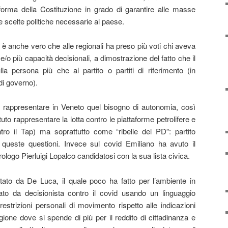
orma della Costituzione in grado di garantire alle masse
le scelte politiche necessarie al paese.
è anche vero che alle regionali ha preso più voti chi aveva
/o più capacità decisionali, a dimostrazione del fatto che il
la persona più che al partito o partiti di riferimento (in
di governo).
 rappresentare in Veneto quel bisogno di autonomia, così
to rappresentare la lotta contro le piattaforme petrolifere e
ntro il Tap) ma soprattutto come “ribelle del PD”: partito
queste questioni. Invece sul covid Emiliano ha avuto il
ologo Pierluigi Lopalco candidatosi con la sua lista civica.
ato da De Luca, il quale poco ha fatto per l’ambiente in
o da decisionista contro il covid usando un linguaggio
restrizioni personali di movimento rispetto alle indicazioni
ione dove si spende di più per il reddito di cittadinanza e