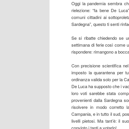
Oggi la pandemia sembra che p
rielezione: “fa bene De Luca”
comuni cittadini ai sottoprole
Sardegna”, questo ti senti rinfa
Se si ribatte chiedendo se un
settimana di ferie così come u
rispondere: rimangono a bocca
Con precisione scientifica nel
imposto la quarantena per tu
ordinanza valida solo per la Ca
De Luca ha supposto che i vacanz
loro voti sarebbe stata compen
provenienti dalla Sardegna s
risolvere in modo corretto
Campania, e in tutto il sud, pos
livelli pietosi. Ma tant’è: il 
convinto i tanti a votarlo!