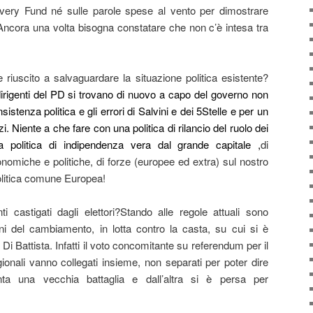
overy Fund né sulle parole spese al vento per dimostrare
pa.Ancora una volta bisogna constatare che non c’è intesa tra
e riuscito a salvaguardare la situazione politica esistente?
irigenti del PD si trovano di nuovo a capo del governo non
sistenza politica e gli errori di Salvini e dei 5Stelle e per un
i. Niente a che fare con una politica di rilancio del ruolo dei
una politica di indipendenza vera dal grande capitale ,
di
onomiche e politiche, di forze (europee ed extra) sul nostro
olitica comune Europea!
i castigati dagli elettori?Stando alle regole attuali sono
ini del cambiamento, in lotta contro la casta, su cui si è
 Di Battista. Infatti il voto concomitante su referendum per il
gionali vanno collegati insieme, non separati per poter dire
a una vecchia battaglia e dall’altra si è persa per