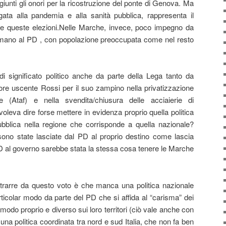
ggiunti gli onori per la ricostruzione del ponte di Genova. Ma
egata alla pandemia e alla sanità pubblica, rappresenta il
e queste elezioni.Nelle Marche, invece, poco impegno da
n mano al PD , con popolazione preoccupata come nel resto
i significato politico anche da parte della Lega tanto da
atore uscente Rossi per il suo zampino nella privatizzazione
e (Ataf) e nella svendita/chiusura delle acciaierie di
leva dire forse mettere in evidenza proprio quella politica
ubblica nella regione che corrisponde a quella nazionale?
ono state lasciate dal PD al proprio destino come lascia
PD al governo sarebbe stata la stessa cosa tenere le Marche
trarre da questo voto è che manca una politica nazionale
articolar modo da parte del PD che si affida al “carisma” dei
modo proprio e diverso sui loro territori (ciò vale anche con
na politica coordinata tra nord e sud Italia, che non fa ben