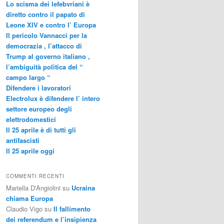
Lo scisma dei lefebvriani è
diretto contro il papato di
Leone XIV e contro l’ Europa
Il pericolo Vannacci per la
democrazia , l’attacco di
Trump al governo italiano ,
l’ambiguità politica del “
campo largo “
Difendere i lavoratori
Electrolux è difendere l’ intero
settore europeo degli
elettrodomestici
Il 25 aprile è di tutti gli
antifascisti
Il 25 aprile oggi
COMMENTI RECENTI
Mariella D'Angiolini
su
Ucraina
chiama Europa
Claudio Vigo
su
Il fallimento
dei referendum e l’insipienza