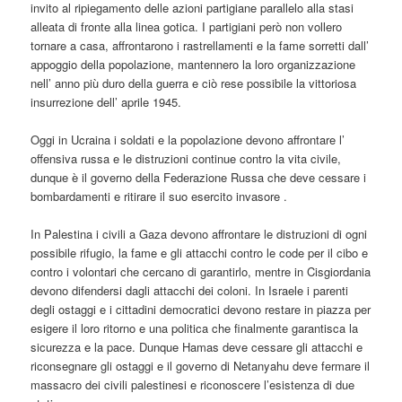
invito al ripiegamento delle azioni partigiane parallelo alla stasi
alleata di fronte alla linea gotica. I partigiani però non vollero
tornare a casa, affrontarono i rastrellamenti e la fame sorretti dall’
appoggio della popolazione, mantennero la loro organizzazione
nell’ anno più duro della guerra e ciò rese possibile la vittoriosa
insurrezione dell’ aprile 1945.
Oggi in Ucraina i soldati e la popolazione devono affrontare l’
offensiva russa e le distruzioni continue contro la vita civile,
dunque è il governo della Federazione Russa che deve cessare i
bombardamenti e ritirare il suo esercito invasore .
In Palestina i civili a Gaza devono affrontare le distruzioni di ogni
possibile rifugio, la fame e gli attacchi contro le code per il cibo e
contro i volontari che cercano di garantirlo, mentre in Cisgiordania
devono difendersi dagli attacchi dei coloni. In Israele i parenti
degli ostaggi e i cittadini democratici devono restare in piazza per
esigere il loro ritorno e una politica che finalmente garantisca la
sicurezza e la pace. Dunque Hamas deve cessare gli attacchi e
riconsegnare gli ostaggi e il governo di Netanyahu deve fermare il
massacro dei civili palestinesi e riconoscere l’esistenza di due