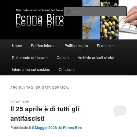
Vai
Vai
al
al
Cerca
contenuto
contenuto
principale
secondario
Pennabiro
Menu
Home
Politica interna
Politica estera
Economia
principale
Dal mondo del lavoro
Cultura
Archivio articoli storici
Informativa sui cookies
Chi siamo
ARCHIVI TAG:
BRIGATA EBRAICA;
CITAZIONE
Il 25 aprile è di tutti gli
antifascisti
Pubblicato il
6 Maggio 2026
da
Penna Biro