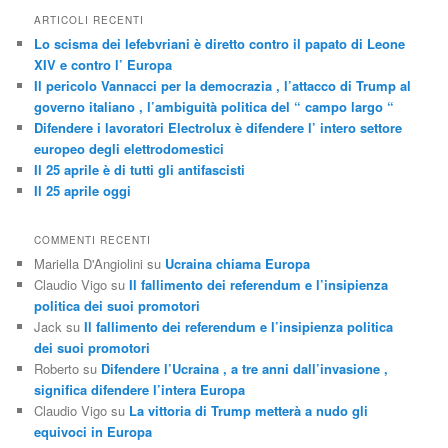
ARTICOLI RECENTI
Lo scisma dei lefebvriani è diretto contro il papato di Leone
XIV e contro l’ Europa
Il pericolo Vannacci per la democrazia , l’attacco di Trump al
governo italiano , l’ambiguità politica del “ campo largo “
Difendere i lavoratori Electrolux è difendere l’ intero settore
europeo degli elettrodomestici
Il 25 aprile è di tutti gli antifascisti
Il 25 aprile oggi
COMMENTI RECENTI
Mariella D'Angiolini
su
Ucraina chiama Europa
Claudio Vigo
su
Il fallimento dei referendum e l’insipienza
politica dei suoi promotori
Jack
su
Il fallimento dei referendum e l’insipienza politica
dei suoi promotori
Roberto
su
Difendere l’Ucraina , a tre anni dall’invasione ,
significa difendere l’intera Europa
Claudio Vigo
su
La vittoria di Trump metterà a nudo gli
equivoci in Europa