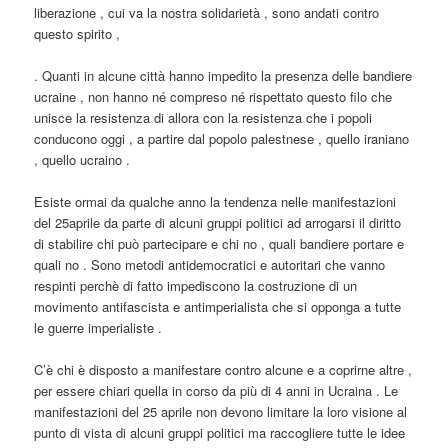
liberazione , cui va la nostra solidarietà , sono andati contro
questo spirito ,
. Quanti in alcune città hanno impedito la presenza delle bandiere
ucraine , non hanno né compreso né rispettato questo filo che
unisce la resistenza di allora con la resistenza che i popoli
conducono oggi , a partire dal popolo palestnese , quello iraniano
, quello ucraino .
Esiste ormai da qualche anno la tendenza nelle manifestazioni
del 25aprile da parte di alcuni gruppi politici ad arrogarsi il diritto
di stabilire chi può partecipare e chi no , quali bandiere portare e
quali no . Sono metodi antidemocratici e autoritari che vanno
respinti perchè di fatto impediscono la costruzione di un
movimento antifascista e antimperialista che si opponga a tutte
le guerre imperialiste .
C’è chi è disposto a manifestare contro alcune e a coprirne altre ,
per essere chiari quella in corso da più di 4 anni in Ucraina . Le
manifestazioni del 25 aprile non devono limitare la loro visione al
punto di vista di alcuni gruppi politici ma raccogliere tutte le idee