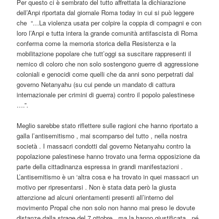
Per questo ci è sembrato del tutto affrettata la dichiarazione
dell’Anpi riportata dal giornale Roma today in cui si può leggere
che “…La violenza usata per colpire la coppia di compagni e con
loro l’Anpi e tutta intera la grande comunità antifascista di Roma
conferma come la memoria storica della Resistenza e la
mobilitazione popolare che tutt’oggi sa suscitare rappresenti il
nemico di coloro che non solo sostengono guerre di aggressione
coloniali e genocidi come quelli che da anni sono perpetrati dal
governo Netanyahu (su cui pende un mandato di cattura
internazionale per crimini di guerra) contro il popolo palestinese
….”.
Meglio sarebbe stato riflettere sulle ragioni che hanno riportato a
galla l’antisemitismo , mai scomparso del tutto , nella nostra
società . I massacri condotti dal governo Netanyahu contro la
popolazione palestinese hanno trovato una ferma opposizione da
parte della cittadinanza espressa in grandi manifestazioni .
L’antisemitismo è un ‘altra cosa e ha trovato in quei massacri un
motivo per ripresentarsi . Non è stata data però la giusta
attenzione ad alcuni orientamenti presenti all’interno del
movimento Propal che non solo non hanno mai preso le dovute
distanze dalla strage del 7 ottobre , ma la hanno giustificata , né