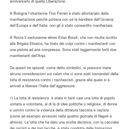
anniversario di quella Liberazione .
A Bologna l’ottantenne Tino Ferrari è stato allontanato dalla
manifestazione perché portava con sé le bandiere dell’Ucraina,
dell’Europa e dell’Italia: non gli è stato consentito manifestare.
A Roma il ventunenne ebreo Eitan Bondì, che non risulta iscritto
alla Brigata Ebraica, ha tirato dei colpi contro i manifestanti con
una pistola ad aria compressa. Sono stati leggermente feriti due
manifestanti dell’Anpi.
Da questi tre episodi, come detto simbolici, si possono trarre
alcune considerazioni sui valori che ci sono stati tramandati dalla
lotta di resistenza contro i nazifascisti, grazie alla quale si è
arrivati a liberare l’Italia dall’aggressore.
1) La lotta di resistenza è stata in tanti casi una lotta di popolo
unitaria e volontaria, al di là di idee politiche o religiose, di donne
e uomini contro la violenza della dittatura fascista e nazista
(come ad esempio avvenuto nelle quattro giornate di Napoli e
altrove). La lotta che ha dato una svolta decisiva, con la cacciata
dei nazisti e dei loro lacché, è stata condotta dalle formazioni