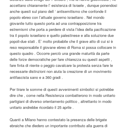
accettano chiaramente l’ esistenza di Israele , dunque ponendosi
anche questi sul piano dell ‘ antisemitismo che confonde il
popolo ebreo con l’attuale governo israeliano . Nel mondo
giovanile tutto questo porta ad una contrapposizione tra
estremismi che porta a perdere di vista l’idea della pacificazione
tra il popolo israeliano e quello palestinese e alla soluzione due
popoli-due stati . E’ molto probabile che il grave atto di cui si è
reso responsabile il giovane ebreo di Roma si possa collocare in
questo quadro . Occorre perciò una grande maturità da parte
delle forze democratiche per fare chiarezza su questi aspetti ,
fare finta di niente o peggio cavalcare la protesta senza fare le
necessarie distinzioni non aiuta la creazione di un movimento
antifascista sano e a 360 gradi .
Per tirare le somme di questi avvenimenti simbolici si potrebbe
dire che , come nella Resistenza combatterono in modo unitario
partigiani di diverso orientamento politico , altrettanto in modo
unitario andrebbe ricordato il 25 aprile .
Quanti a Milano hanno contestato la presenza delle brigate
ebraiche che diedero un importante contributo alla guerra di