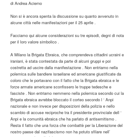
di Andrea Acierno
Non si è ancora spenta la discussione su quanto avvenuto in
alcune città nelle manifestazioni per il 25 aprile .
Facciamo qui alcune considerazioni su tre episodi, degni di nota
per il loro valore simbolico .
A Milano la Brigata Ebraica, che comprendeva cittadini ucraini e
iraniani, è stata contestata da parte di alcuni gruppi e poi
costretta ad uscire dalla manifestazione . Non entriamo nella
polemica sulle bandiere israeliane ed americane giustificate da
coloro che le portavano con il fatto che la Brigata ebraica e le
forze armate americane sconfissero le truppe tedesche e
fasciste . Non entriamo nemmeno nella polemica secondo cui la
Brigata ebraica avrebbe bloccato il corteo secondo l ‘ Anpi
nazionale e non invece per disposizioni della polizia e nello
scambio di accuse reciproche tra il presidente provinciale dell ‘
Anpi e la comunità ebraica che ha parlato di antisemitismo .
Resta il fatto che una forza che combattè per la Liberazione del
nostro paese dal nazifascismo non ha potuto sfilare nell’