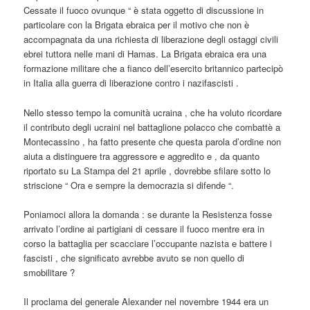
Cessate il fuoco ovunque “ è stata oggetto di discussione in
particolare con la Brigata ebraica per il motivo che non è
accompagnata da una richiesta di liberazione degli ostaggi civili
ebrei tuttora nelle mani di Hamas. La Brigata ebraica era una
formazione militare che a fianco dell’esercito britannico partecipò
in Italia alla guerra di liberazione contro i nazifascisti .
Nello stesso tempo la comunità ucraina , che ha voluto ricordare
il contributo degli ucraini nel battaglione polacco che combattè a
Montecassino , ha fatto presente che questa parola d’ordine non
aiuta a distinguere tra aggressore e aggredito e , da quanto
riportato su La Stampa del 21 aprile , dovrebbe sfilare sotto lo
striscione “ Ora e sempre la democrazia si difende “.
Poniamoci allora la domanda : se durante la Resistenza fosse
arrivato l’ordine ai partigiani di cessare il fuoco mentre era in
corso la battaglia per scacciare l’occupante nazista e battere i
fascisti , che significato avrebbe avuto se non quello di
smobilitare ?
Il proclama del generale Alexander nel novembre 1944 era un