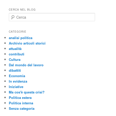
CERCA NEL BLOG
C
e
r
c
CATEGORIE
a
analisi politica
Archivio articoli storici
attualità
contributi
Cultura
Dal mondo del lavoro
dibattiti
Economia
In evidenza
Iniziative
Ma cos'è questa crisi?
Politica estera
Politica interna
Senza categoria