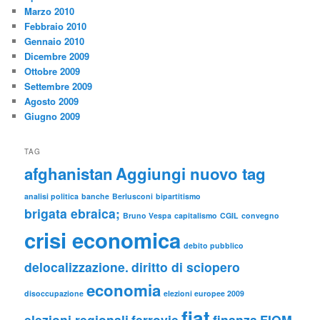
Marzo 2010
Febbraio 2010
Gennaio 2010
Dicembre 2009
Ottobre 2009
Settembre 2009
Agosto 2009
Giugno 2009
TAG
afghanistan
Aggiungi nuovo tag
analisi politica
banche
Berlusconi
bipartitismo
brigata ebraica;
Bruno Vespa
capitalismo
CGIL
convegno
crisi economica
debito pubblico
delocalizzazione.
diritto di sciopero
economia
disoccupazione
elezioni europee 2009
fiat
elezioni regionali
ferrovie
finanza
FIOM