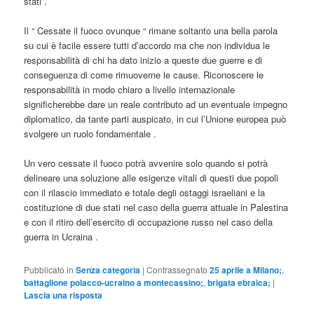
stati .
Il “ Cessate il fuoco ovunque “ rimane soltanto una bella parola
su cui è facile essere tutti d’accordo ma che non individua le
responsabilità di chi ha dato inizio a queste due guerre e di
conseguenza di come rimuoverne le cause. Riconoscere le
responsabilità in modo chiaro a livello internazionale
significherebbe dare un reale contributo ad un eventuale impegno
diplomatico, da tante parti auspicato, in cui l’Unione europea può
svolgere un ruolo fondamentale .
Un vero cessate il fuoco potrà avvenire solo quando si potrà
delineare una soluzione alle esigenze vitali di questi due popoli
con il rilascio immediato e totale degli ostaggi israeliani e la
costituzione di due stati nel caso della guerra attuale in Palestina
e con il ritiro dell’esercito di occupazione russo nel caso della
guerra in Ucraina .
Pubblicato in
Senza categoria
|
Contrassegnato
25 aprile a Milano;
,
battaglione polacco-ucraino a montecassino;
,
brigata ebraica;
|
Lascia una risposta