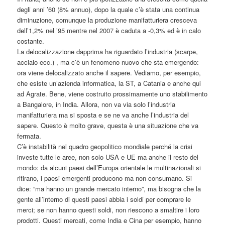
degli anni ’60 (8% annuo), dopo la quale c’è stata una continua
diminuzione, comunque la produzione manifatturiera cresceva
dell’1,2% nel ’95 mentre nel 2007 è caduta a -0,3% ed è in calo
costante.
La delocalizzazione dapprima ha riguardato l’industria (scarpe,
acciaio ecc.) , ma c’è un fenomeno nuovo che sta emergendo:
ora viene delocalizzato anche il sapere. Vediamo, per esempio,
che esiste un’azienda informatica, la ST, a Catania e anche qui
ad Agrate. Bene, viene costruito prossimamente uno stabilimento
a Bangalore, in India. Allora, non va via solo l’industria
manifatturiera ma si sposta e se ne va anche l’industria del
sapere. Questo è molto grave, questa è una situazione che va
fermata.
C’è instabilità nel quadro geopolitico mondiale perché la crisi
investe tutte le aree, non solo USA e UE ma anche il resto del
mondo: da alcuni paesi dell’Europa orientale le multinazionali si
ritirano, i paesi emergenti producono ma non consumano. Si
dice: “ma hanno un grande mercato interno”, ma bisogna che la
gente all’interno di questi paesi abbia i soldi per comprare le
merci; se non hanno questi soldi, non riescono a smaltire i loro
prodotti. Questi mercati, come India e Cina per esempio, hanno