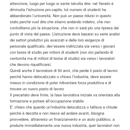
attenzione, luogo per luogo si sente talvolta dire: nel Veneto è
diminuita l’istruzione pro-capite, tot numero di studenti ha
abbandonato l’università. Non può un paese ridursi in questo
stato perché vuol dire che stiamo andando indietro, che non
controlliamo più la situazione, che non ci sarà più una ripresa dal
punto di vista del paese. L’istruzione deve basarsi su serie analisi
dei settori produttivi più avanzati e delle loro esigenze di
personale qualificato, dev’essere indirizzata sia verso i giovani
con borse di studio per milioni di studenti (non sto parlando di
centomila ma di milioni di borse di studio) sia verso i lavoratori
che devono riqualificarsi.
Quindi anche il lavoratore di 50 anni, che perde il posto di lavoro
perché hanno delocalizzato o chiuso l’industria, deve essere
messo in condizione di poter ridiventare forza produttiva e di
trovare un nuovo posto di lavoro
Il precariato deve finire, la fase lavorativa iniziale va orientata alla
formazione e portare all’occupazione stabile.
E’ chiaro che quando un’industria delocalizza o fallisce e chiude
perché è decotta e non riesce ad andare avanti, bisogna
provvedere, attraverso un finanziamento e un aiuto pubblico, a
produrre immediatamente una nuova industria, quei lavoratori non