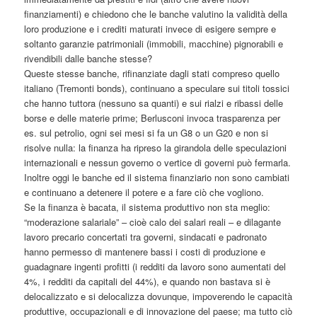
finanziamenti) e chiedono che le banche valutino la validità della
loro produzione e i crediti maturati invece di esigere sempre e
soltanto garanzie patrimoniali (immobili, macchine) pignorabili e
rivendibili dalle banche stesse?
Queste stesse banche, rifinanziate dagli stati compreso quello
italiano (Tremonti bonds), continuano a speculare sui titoli tossici
che hanno tuttora (nessuno sa quanti) e sui rialzi e ribassi delle
borse e delle materie prime; Berlusconi invoca trasparenza per
es. sul petrolio, ogni sei mesi si fa un G8 o un G20 e non si
risolve nulla: la finanza ha ripreso la girandola delle speculazioni
internazionali e nessun governo o vertice di governi può fermarla.
Inoltre oggi le banche ed il sistema finanziario non sono cambiati
e continuano a detenere il potere e a fare ciò che vogliono.
Se la finanza è bacata, il sistema produttivo non sta meglio:
“moderazione salariale” – cioè calo dei salari reali – e dilagante
lavoro precario concertati tra governi, sindacati e padronato
hanno permesso di mantenere bassi i costi di produzione e
guadagnare ingenti profitti (i redditi da lavoro sono aumentati del
4%, i redditi da capitali del 44%), e quando non bastava si è
delocalizzato e si delocalizza dovunque, impoverendo le capacità
produttive, occupazionali e di innovazione del paese; ma tutto ciò