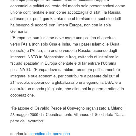
economici e politici col resto del mondo solo presentandosi come
unione continentale e non come accozzaglia di stati: la Russia,
ad esempio, per il gas kazako che ci fornisce coi suoi oleodotti
ha bisogno di accordi con l’intera Europa, non con la sola
Germania.
L’Europa nel suo insieme deve avere una politica di apertura
verso l’Asia (non solo Cina e India, ma i paesi islamici e l’Asia
centrale) e l’Africa, ma anche verso la Russia: uscendo dagli
interventi NATO in Afghanistan e Iraq, evitando di installare lo
“scudo spaziale” in Europa orientale e di far entrare l’Ucraina
nella NATO. L’Europa deve cambiare, crescere politicamente e
integrare le sue economie, per contribuire a passare dal 20° al
21° secolo, superando la globalizzazione a egemonia USA, e a
costruire un mondo più giusto, che allontani la guerra e rafforzi la
cooperazione.
*Relazione di Osvaldo Pesce al Convegno organizzato a Milano il
28 maggio 2009 dal Coordinamento Milanese di Solidarietà “Dalla
parte dei lavoratori”
scarica la
locandina del convegno