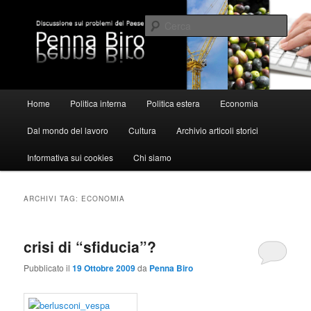
Vai
Vai
al
al
Cerca
contenuto
contenuto
principale
secondario
Pennabiro
Menu
Home
Politica interna
Politica estera
Economia
principale
Dal mondo del lavoro
Cultura
Archivio articoli storici
Informativa sui cookies
Chi siamo
ARCHIVI TAG:
ECONOMIA
crisi di “sfiducia”?
Pubblicato il
19 Ottobre 2009
da
Penna Biro