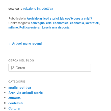
scarica la
relazione introduttiva
Pubblicato in
Archivio articoli storici
,
Ma cos'è questa crisi?
|
Contrassegnato
convegno
,
crisi economica
,
economia
,
lavoratori
,
milano
,
Politica estera
|
Lascia una risposta
Navigazione
←
Articoli meno recenti
articolo
CERCA NEL BLOG
C
e
r
c
CATEGORIE
a
analisi politica
Archivio articoli storici
attualità
contributi
Cultura