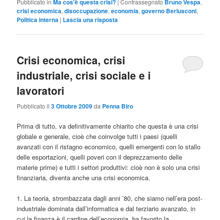
Pubblicato in
Ma cos'è questa crisi?
|
Contrassegnato
Bruno Vespa
,
crisi economica
,
disoccupazione
,
economia
,
governo Berlusconi
,
Politica interna
|
Lascia una risposta
Crisi economica, crisi
industriale, crisi sociale e i
lavoratori
Pubblicato il
3 Ottobre 2009
da
Penna Biro
Prima di tutto, va definitivamente chiarito che questa è una crisi
globale e generale, cioè che coinvolge tutti i paesi (quelli
avanzati con il ristagno economico, quelli emergenti con lo stallo
delle esportazioni, quelli poveri con il deprezzamento delle
materie prime) e tutti i settori produttivi: cioè non è solo una crisi
finanziaria, diventa anche una crisi economica.
1. La teoria, strombazzata dagli anni ’80, che siamo nell’era post-
industriale dominata dall’informatica e dal terziario avanzato, in
cui la finanza è il cardine dell’economia, ha favorito la