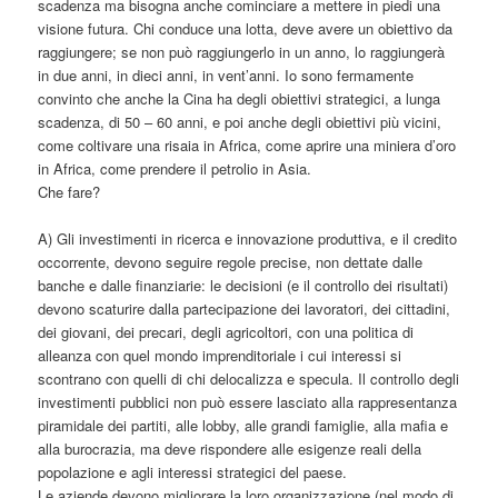
scadenza ma bisogna anche cominciare a mettere in piedi una
visione futura. Chi conduce una lotta, deve avere un obiettivo da
raggiungere; se non può raggiungerlo in un anno, lo raggiungerà
in due anni, in dieci anni, in vent’anni. Io sono fermamente
convinto che anche la Cina ha degli obiettivi strategici, a lunga
scadenza, di 50 – 60 anni, e poi anche degli obiettivi più vicini,
come coltivare una risaia in Africa, come aprire una miniera d’oro
in Africa, come prendere il petrolio in Asia.
Che fare?
A) Gli investimenti in ricerca e innovazione produttiva, e il credito
occorrente, devono seguire regole precise, non dettate dalle
banche e dalle finanziarie: le decisioni (e il controllo dei risultati)
devono scaturire dalla partecipazione dei lavoratori, dei cittadini,
dei giovani, dei precari, degli agricoltori, con una politica di
alleanza con quel mondo imprenditoriale i cui interessi si
scontrano con quelli di chi delocalizza e specula. Il controllo degli
investimenti pubblici non può essere lasciato alla rappresentanza
piramidale dei partiti, alle lobby, alle grandi famiglie, alla mafia e
alla burocrazia, ma deve rispondere alle esigenze reali della
popolazione e agli interessi strategici del paese.
Le aziende devono migliorare la loro organizzazione (nel modo di