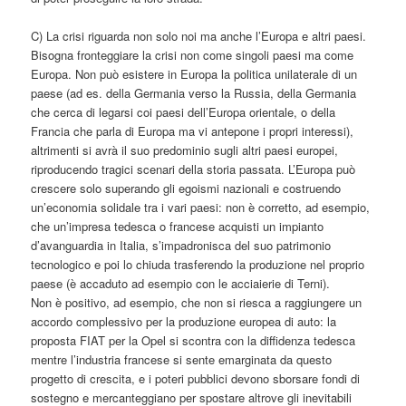
C) La crisi riguarda non solo noi ma anche l’Europa e altri paesi.
Bisogna fronteggiare la crisi non come singoli paesi ma come
Europa. Non può esistere in Europa la politica unilaterale di un
paese (ad es. della Germania verso la Russia, della Germania
che cerca di legarsi coi paesi dell’Europa orientale, o della
Francia che parla di Europa ma vi antepone i propri interessi),
altrimenti si avrà il suo predominio sugli altri paesi europei,
riproducendo tragici scenari della storia passata. L’Europa può
crescere solo superando gli egoismi nazionali e costruendo
un’economia solidale tra i vari paesi: non è corretto, ad esempio,
che un’impresa tedesca o francese acquisti un impianto
d’avanguardia in Italia, s’impadronisca del suo patrimonio
tecnologico e poi lo chiuda trasferendo la produzione nel proprio
paese (è accaduto ad esempio con le acciaierie di Terni).
Non è positivo, ad esempio, che non si riesca a raggiungere un
accordo complessivo per la produzione europea di auto: la
proposta FIAT per la Opel si scontra con la diffidenza tedesca
mentre l’industria francese si sente emarginata da questo
progetto di crescita, e i poteri pubblici devono sborsare fondi di
sostegno e mercanteggiano per spostare altrove gli inevitabili