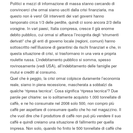
Politici e mezzi di informazione di massa stanno cercando di
convincerci che ormai siamo usciti dalla crisi finanziaria, ma
questo non è vero! Gli interventi dei vari governi hanno
tamponato circa 1/3 delle perdite, quindi ci sono ancora 2/3 della
voragine. In vari paesi, Italia compresa, cresce il già enorme
debito pubblico, cui ormai si affianca l’incognita degli “strumenti
derivati” che gli enti di governo locale (regioni, comuni) hanno
sottoscritto nell’illusione di garantirsi da rischi finanziari e che, in
questa situazione di crisi, si trasformano in una vera e propria
roulette russa. L’indebitamento pubblico si somma, spesso
rovinosamente (vedi USA), all’indebitamento delle famiglie per
mutui e crediti al consumo.
Quel che è peggio, la crisi ormai colpisce duramente l’economia
reale, siamo in piena recessione, mascherata a sobbalzi da
qualche “ripresa tecnica”. Cosa significa “ripresa tecnica”? Due
parole per chiarire: se io solitamente acquisto 1.000 tonnellate di
caffè, e ne ho consumate nel 2008 solo 500, non compro più
caffè per aspettare di consumare quello che ho nel magazzino. Il
che vuol dire che il produttore di caffè non può più vendere il suo
caffè e quindi creiamo una situazione di fallimento per quella
impresa. Non solo, quando ho finito le 500 tonnellate di caffè che