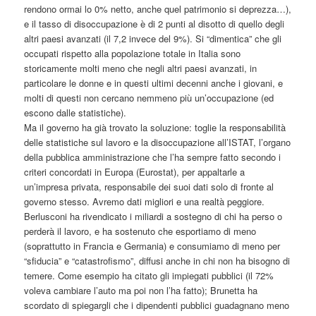
rendono ormai lo 0% netto, anche quel patrimonio si deprezza…),
e il tasso di disoccupazione è di 2 punti al disotto di quello degli
altri paesi avanzati (il 7,2 invece del 9%). Si “dimentica” che gli
occupati rispetto alla popolazione totale in Italia sono
storicamente molti meno che negli altri paesi avanzati, in
particolare le donne e in questi ultimi decenni anche i giovani, e
molti di questi non cercano nemmeno più un’occupazione (ed
escono dalle statistiche).
Ma il governo ha già trovato la soluzione: toglie la responsabilità
delle statistiche sul lavoro e la disoccupazione all’ISTAT, l’organo
della pubblica amministrazione che l’ha sempre fatto secondo i
criteri concordati in Europa (Eurostat), per appaltarle a
un’impresa privata, responsabile dei suoi dati solo di fronte al
governo stesso. Avremo dati migliori e una realtà peggiore.
Berlusconi ha rivendicato i miliardi a sostegno di chi ha perso o
perderà il lavoro, e ha sostenuto che esportiamo di meno
(soprattutto in Francia e Germania) e consumiamo di meno per
“sfiducia” e “catastrofismo”, diffusi anche in chi non ha bisogno di
temere. Come esempio ha citato gli impiegati pubblici (il 72%
voleva cambiare l’auto ma poi non l’ha fatto); Brunetta ha
scordato di spiegargli che i dipendenti pubblici guadagnano meno