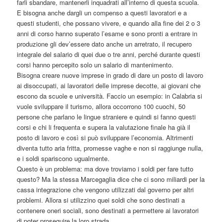
farli sbandare, mantenerli inquadrati all’interno di questa scuola.
E bisogna anche dargli un compenso a questi lavoratori e a
questi studenti, che possano vivere, e quando alla fine dei 2 o 3
anni di corso hanno superato l’esame e sono pronti a entrare in
produzione gli dev’essere dato anche un arretrato, il recupero
integrale del salario di quei due o tre anni, perché durante questi
corsi hanno percepito solo un salario di mantenimento.
Bisogna creare nuove imprese in grado di dare un posto di lavoro
ai disoccupati, ai lavoratori delle imprese decotte, ai giovani che
escono da scuole e università. Faccio un esempio: in Calabria si
vuole sviluppare il turismo, allora occorrono 100 cuochi, 50
persone che parlano le lingue straniere e quindi si fanno questi
corsi e chi li frequenta e supera la valutazione finale ha già il
posto di lavoro e così si può sviluppare l’economia. Altrimenti
diventa tutto aria fritta, promesse vaghe e non si raggiunge nulla,
e i soldi spariscono ugualmente.
Questo è un problema: ma dove troviamo i soldi per fare tutto
questo? Ma la stessa Marcegaglia dice che ci sono miliardi per la
cassa integrazione che vengono utilizzati dal governo per altri
problemi. Allora si utilizzino quei soldi che sono destinati a
contenere oneri sociali, sono destinati a permettere ai lavoratori
di poter proseguire la loro strada.