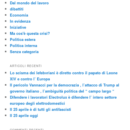
Dal mondo del lavoro
dibattiti
Economia
In evidenza
Iniziative
Ma cos'è questa crisi?
Politica estera
Politica interna
Senza categoria
ARTICOLI RECENTI
Lo scisma dei lefebvriani è diretto contro il papato di Leone
XIV e contro l’ Europa
Il pericolo Vannacci per la democrazia , l’attacco di Trump al
governo italiano , l’ambiguità politica del “ campo largo “
Difendere i lavoratori Electrolux è difendere l’ intero settore
europeo degli elettrodomestici
Il 25 aprile è di tutti gli antifascisti
Il 25 aprile oggi
COMMENTI RECENTI