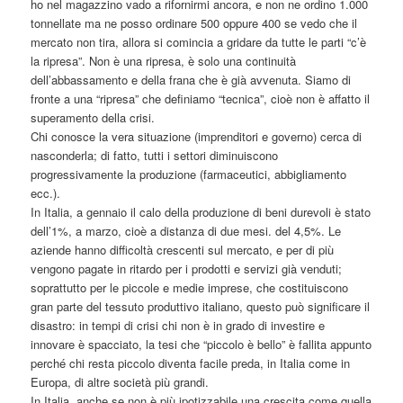
ho nel magazzino vado a rifornirmi ancora, e non ne ordino 1.000
tonnellate ma ne posso ordinare 500 oppure 400 se vedo che il
mercato non tira, allora si comincia a gridare da tutte le parti “c’è
la ripresa”. Non è una ripresa, è solo una continuità
dell’abbassamento e della frana che è già avvenuta. Siamo di
fronte a una “ripresa” che definiamo “tecnica”, cioè non è affatto il
superamento della crisi.
Chi conosce la vera situazione (imprenditori e governo) cerca di
nasconderla; di fatto, tutti i settori diminuiscono
progressivamente la produzione (farmaceutici, abbigliamento
ecc.).
In Italia, a gennaio il calo della produzione di beni durevoli è stato
dell’1%, a marzo, cioè a distanza di due mesi. del 4,5%. Le
aziende hanno difficoltà crescenti sul mercato, e per di più
vengono pagate in ritardo per i prodotti e servizi già venduti;
soprattutto per le piccole e medie imprese, che costituiscono
gran parte del tessuto produttivo italiano, questo può significare il
disastro: in tempi di crisi chi non è in grado di investire e
innovare è spacciato, la tesi che “piccolo è bello” è fallita appunto
perché chi resta piccolo diventa facile preda, in Italia come in
Europa, di altre società più grandi.
In Italia, anche se non è più ipotizzabile una crescita come quella