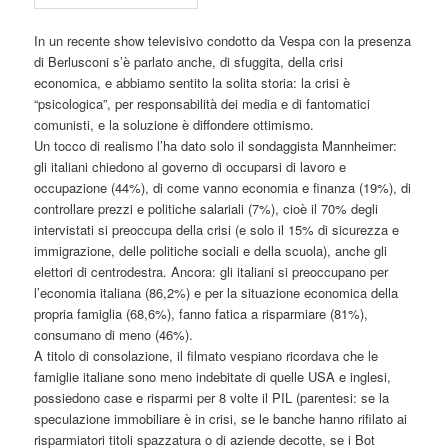
In un recente show televisivo condotto da Vespa con la presenza
di Berlusconi s’è parlato anche, di sfuggita, della crisi
economica, e abbiamo sentito la solita storia: la crisi è
“psicologica”, per responsabilità dei media e di fantomatici
comunisti, e la soluzione è diffondere ottimismo.
Un tocco di realismo l’ha dato solo il sondaggista Mannheimer:
gli italiani chiedono al governo di occuparsi di lavoro e
occupazione (44%), di come vanno economia e finanza (19%), di
controllare prezzi e politiche salariali (7%), cioè il 70% degli
intervistati si preoccupa della crisi (e solo il 15% di sicurezza e
immigrazione, delle politiche sociali e della scuola), anche gli
elettori di centrodestra. Ancora: gli italiani si preoccupano per
l’economia italiana (86,2%) e per la situazione economica della
propria famiglia (68,6%), fanno fatica a risparmiare (81%),
consumano di meno (46%).
A titolo di consolazione, il filmato vespiano ricordava che le
famiglie italiane sono meno indebitate di quelle USA e inglesi,
possiedono case e risparmi per 8 volte il PIL (parentesi: se la
speculazione immobiliare è in crisi, se le banche hanno rifilato ai
risparmiatori titoli spazzatura o di aziende decotte, se i Bot