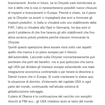
licenziamenti. Anche in futuro, se la Chrysler sarà ristrutturata (e
non è detto che lo sia) si ripresenteranno possibili nuove chiusure
di impianti e licenziamenti in Europa. Perché è chiaro, se il piano
per la Chrysler va avanti ci impiegherà due anni a rinnovare gli
impianti produttivi, in Italia si chiuderà solo uno stabilimento della
FIAT, l’altro si chiuderà alla Opel in Germania, fra due anni si
porrà il problema di che fine faranno gli altri stabilimenti che fino
allora avranno potuto produrre perché stavano rinnovando la
Chrysler.
Quindi questa operazione deve essere vista sotto vari aspetti:
quello che manca è un piano europeo per il rilancio
dell’automobile. L’accordo sulla Chrysler momentaneamente può
sembrare che porti dei benefici, ma si può ipotizzare che serva
agli USA per dividere gli interessi europei ostacolando una reale
integrazione economica continentale e per tenere la direzione a
Detroit invece che in Europa. Si vuole mantenere lo status quo,
la situazione di dominio, d’intervento del capitale USA in ogni
parte del mondo, continuando nell’attuale sistema di
globalizzazione selvaggia.
Il piano di Obama è la continuazione del vecchio con semplici
ritocchi al FMI ecc.; gli USA chiedono aiuto al resto del mondo