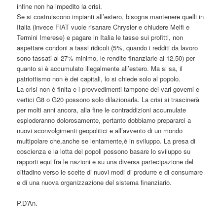
infine non ha impedito la crisi.
Se si costruiscono impianti all’estero, bisogna mantenere quelli in
Italia (invece FIAT vuole risanare Chrysler e chiudere Melfi e
Termini Imerese) e pagare in Italia le tasse sui profitti, non
aspettare condoni a tassi ridicoli (5%, quando i redditi da lavoro
sono tassati al 27% minimo, le rendite finanziarie al 12,50) per
quanto si è accumulato illegalmente all’estero. Ma si sa, il
patriottismo non è dei capitali, lo si chiede solo al popolo.
La crisi non è finita e i provvedimenti tampone dei vari governi e
vertici G8 o G20 possono solo dilazionarla. La crisi si trascinerà
per molti anni ancora, alla fine le contraddizioni accumulate
esploderanno dolorosamente, pertanto dobbiamo prepararci a
nuovi sconvolgimenti geopolitici e all’avvento di un mondo
multipolare che,anche se lentamente,è in sviluppo. La presa di
coscienza e la lotta dei popoli possono basare lo sviluppo su
rapporti equi fra le nazioni e su una diversa partecipazione del
cittadino verso le scelte di nuovi modi di produrre e di consumare
e di una nuova organizzazione del sistema finanziario.
P.D’An.