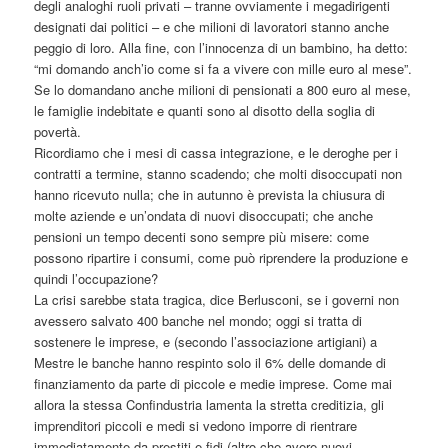
degli analoghi ruoli privati – tranne ovviamente i megadirigenti
designati dai politici – e che milioni di lavoratori stanno anche
peggio di loro. Alla fine, con l’innocenza di un bambino, ha detto:
“mi domando anch’io come si fa a vivere con mille euro al mese”.
Se lo domandano anche milioni di pensionati a 800 euro al mese,
le famiglie indebitate e quanti sono al disotto della soglia di
povertà.
Ricordiamo che i mesi di cassa integrazione, e le deroghe per i
contratti a termine, stanno scadendo; che molti disoccupati non
hanno ricevuto nulla; che in autunno è prevista la chiusura di
molte aziende e un’ondata di nuovi disoccupati; che anche
pensioni un tempo decenti sono sempre più misere: come
possono ripartire i consumi, come può riprendere la produzione e
quindi l’occupazione?
La crisi sarebbe stata tragica, dice Berlusconi, se i governi non
avessero salvato 400 banche nel mondo; oggi si tratta di
sostenere le imprese, e (secondo l’associazione artigiani) a
Mestre le banche hanno respinto solo il 6% delle domande di
finanziamento da parte di piccole e medie imprese. Come mai
allora la stessa Confindustria lamenta la stretta creditizia, gli
imprenditori piccoli e medi si vedono imporre di rientrare
immediatamente da prestiti e fidi (altro che avere nuovi