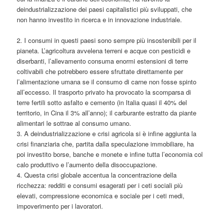
deindustrializzazione dei paesi capitalistici più sviluppati, che
non hanno investito in ricerca e in innovazione industriale.
2. I consumi in questi paesi sono sempre più insostenibili per il
pianeta. L’agricoltura avvelena terreni e acque con pesticidi e
diserbanti, l’allevamento consuma enormi estensioni di terre
coltivabili che potrebbero essere sfruttate direttamente per
l’alimentazione umana se il consumo di carne non fosse spinto
all’eccesso. Il trasporto privato ha provocato la scomparsa di
terre fertili sotto asfalto e cemento (in Italia quasi il 40% del
territorio, in Cina il 3% all’anno); il carburante estratto da piante
alimentari le sottrae al consumo umano.
3. A deindustrializzazione e crisi agricola si è infine aggiunta la
crisi finanziaria che, partita dalla speculazione immobiliare, ha
poi investito borse, banche e monete e infine tutta l’economia col
calo produttivo e l’aumento della disoccupazione.
4. Questa crisi globale accentua la concentrazione della
ricchezza: redditi e consumi esagerati per i ceti sociali più
elevati, compressione economica e sociale per i ceti medi,
impoverimento per i lavoratori.