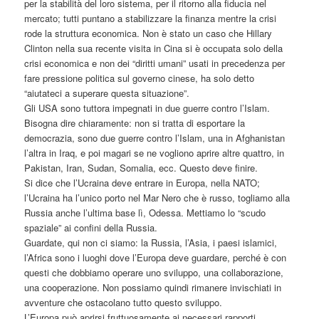
per la stabilità del loro sistema, per il ritorno alla fiducia nel
mercato; tutti puntano a stabilizzare la finanza mentre la crisi
rode la struttura economica. Non è stato un caso che Hillary
Clinton nella sua recente visita in Cina si è occupata solo della
crisi economica e non dei “diritti umani” usati in precedenza per
fare pressione politica sul governo cinese, ha solo detto
“aiutateci a superare questa situazione”.
Gli USA sono tuttora impegnati in due guerre contro l’Islam.
Bisogna dire chiaramente: non si tratta di esportare la
democrazia, sono due guerre contro l’Islam, una in Afghanistan
l’altra in Iraq, e poi magari se ne vogliono aprire altre quattro, in
Pakistan, Iran, Sudan, Somalia, ecc. Questo deve finire.
Si dice che l’Ucraina deve entrare in Europa, nella NATO;
l’Ucraina ha l’unico porto nel Mar Nero che è russo, togliamo alla
Russia anche l’ultima base lì, Odessa. Mettiamo lo “scudo
spaziale” ai confini della Russia.
Guardate, qui non ci siamo: la Russia, l’Asia, i paesi islamici,
l’Africa sono i luoghi dove l’Europa deve guardare, perché è con
questi che dobbiamo operare uno sviluppo, una collaborazione,
una cooperazione. Non possiamo quindi rimanere invischiati in
avventure che ostacolano tutto questo sviluppo.
L’Europa può aprirsi fruttuosamente ai necessari rapporti