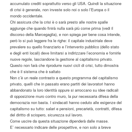
accumulato crediti soprattutto verso gli USA. Quindi la situazione
di crisi è generale, non investe solo noi o solo l’Europa o il
mondo occidentale.
Chi assicura che la crisi è o sarà presto alle nostre spalle
aggiunge che quando finirà nulla sarà più come prima (vedi il
discorso della Marcegaglia), e non spiega per bene cosa intende,
però lo si può leggere fra le righe: il capitale industriale deve
prevalere su quello finanziario e l’intervento pubblico (dello stato
e degli enti locali) deve limitarsi a indirizzare l’economia e fornirle
nuove regole, lasciandone la gestione al capitalismo privato.
Questo non farà che riprodurre nuovi cicli di crisi, tutto dimostra
che è il sistema che è saltato
Non c’è un reale contrasto a questo programma del capitalismo
privato, quelli che in passato erano partiti dei lavoratori hanno
abbandonato la loro identità oppure si arroccano su idee radicali
di opposizione muro contro muro, la pur necessaria difesa della
democrazia non basta. I sindacati hanno ceduto alle esigenze del
capitalismo su tutto: salari e pensioni, precarietà, contratti, difesa
del diritto di sciopero, sicurezza sul lavoro.
Come uscire da questa situazione dipenderà dalle masse.
E’ necessario indicare delle prospettive, e non solo a breve