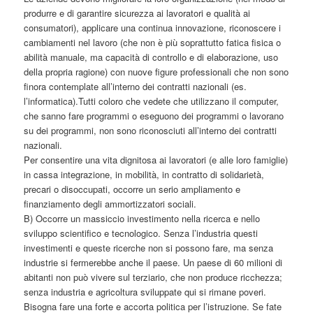
produrre e di garantire sicurezza ai lavoratori e qualità ai
consumatori), applicare una continua innovazione, riconoscere i
cambiamenti nel lavoro (che non è più soprattutto fatica fisica o
abilità manuale, ma capacità di controllo e di elaborazione, uso
della propria ragione) con nuove figure professionali che non sono
finora contemplate all’interno dei contratti nazionali (es.
l’informatica).Tutti coloro che vedete che utilizzano il computer,
che sanno fare programmi o eseguono dei programmi o lavorano
su dei programmi, non sono riconosciuti all’interno dei contratti
nazionali.
Per consentire una vita dignitosa ai lavoratori (e alle loro famiglie)
in cassa integrazione, in mobilità, in contratto di solidarietà,
precari o disoccupati, occorre un serio ampliamento e
finanziamento degli ammortizzatori sociali.
B) Occorre un massiccio investimento nella ricerca e nello
sviluppo scientifico e tecnologico. Senza l’industria questi
investimenti e queste ricerche non si possono fare, ma senza
industrie si fermerebbe anche il paese. Un paese di 60 milioni di
abitanti non può vivere sul terziario, che non produce ricchezza;
senza industria e agricoltura sviluppate qui si rimane poveri.
Bisogna fare una forte e accorta politica per l’istruzione. Se fate