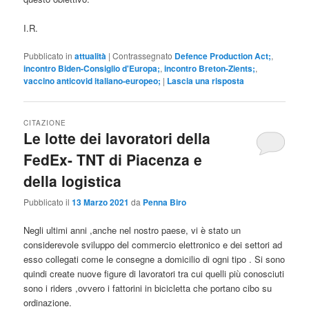
I.R.
Pubblicato in
attualità
|
Contrassegnato
Defence Production Act;
,
incontro Biden-Consiglio d'Europa;
,
incontro Breton-Zients;
,
vaccino anticovid italiano-europeo;
|
Lascia una risposta
CITAZIONE
Le lotte dei lavoratori della
FedEx- TNT di Piacenza e
della logistica
Pubblicato il
13 Marzo 2021
da
Penna Biro
Negli ultimi anni ,anche nel nostro paese, vi è stato un
considerevole sviluppo del commercio elettronico e dei settori ad
esso collegati come le consegne a domicilio di ogni tipo . Si sono
quindi create nuove figure di lavoratori tra cui quelli più conosciuti
sono i riders ,ovvero i fattorini in bicicletta che portano cibo su
ordinazione.