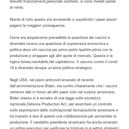
brevetti,finanziamenti,personale sanitario, si sono rivelati parole
al vento.
Niente di tutto questo sta avvenendo e soprattutto i paesi poveri
pagano le maggiori conseguenze.
Come era ampiamente prevedibile la questione dei vaccini è
diventata invece una questione di supremazia economica e
politica dove chi vaccina per primo potrà ripartire prima con la
produzione e strappare agli altri quote di mercato. Questa è la
logica ferrea,inevitabile,del capitalismo. Il vaccino contro il covid
19 è diventato dunque un’arma politica strategica.
Negli USA, nel piano anticovid emanato di recente
dall’amministrazione Biden, sta scritto chiaramente che i vaccini
verranno dati in futuro ad altri paesi solo nel surplus americano,
Biden stesso si è avvalso di una legge sulla sicurezza
nazionale,Defence Production Act, per esercitare un controllo
sulle esportazioni delle multinazionali farmaceutiche americane e
ha imposto a due di queste una collaborazione per aumentare la
produzione. Il neoeletto presidente americano ha anche emanato
un ordine esecutivo per verificare le forniture in 4 settori strategici