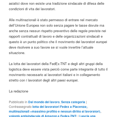
asiatici dove non esiste una tradizione sindacale di difesa delle
condizioni di vita dei lavoratori.
Alle multinazionali è stato permesso di entrare nel mercato
dell’Unione Europea non solo senza pagare le tasse dovute ma
anche senza nessun rispetto preventivo delle regole previste nei
rapporti contrattuali di lavoro e delle organizzazioni sindacali e
questo è un punto politico che il movimento dei lavoratori europei
deve risolvere a suo favore se si vuole invertire l’attuale
situazione.
La lotta dei lavoratori della FedEx-TNT e degli altri gruppi della
logistica deve essere vista perciò come parte integrante di tutto il
movimento necessario ai lavoratori italiani e in collegamento
stretto con i lavoratori degli altri paesi europei.
La redazione
Pubblicato in
Dal mondo del lavoro
,
Senza categoria
|
Contrassegnato
lotta dei lavoratori Fedex a Piacenza;
,
multinazionali =massimo profitto e nessun diritto ai lavoratori;
,
volontà antisindacale di Amazon e Fedex-TNT;
|
Lascia una