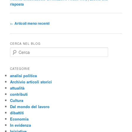
risposta
Navigazione
←
Articoli meno recenti
articolo
CERCA NEL BLOG
C
e
r
c
CATEGORIE
a
analisi politica
Archivio articoli storici
attualità
contributi
Cultura
Dal mondo del lavoro
dibattiti
Economia
In evidenza
Iniziative