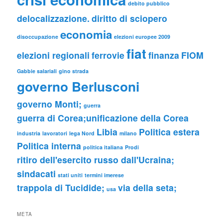
debito pubblico
delocalizzazione.
diritto di sciopero
economia
disoccupazione
elezioni europee 2009
fiat
elezioni regionali
ferrovie
finanza
FIOM
Gabbie salariali
gino strada
governo Berlusconi
governo Monti;
guerra
guerra di Corea;unificazione della Corea
Libia
Politica estera
industria
lavoratori
lega Nord
milano
Politica interna
politica italiana
Prodi
ritiro dell'esercito russo dall'Ucraina;
sindacati
stati uniti
termini imerese
trappola di Tucidide;
via della seta;
usa
META