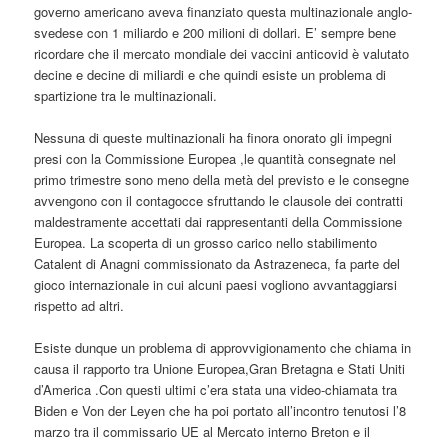
governo americano aveva finanziato questa multinazionale anglo-
svedese con 1 miliardo e 200 milioni di dollari. E’ sempre bene
ricordare che il mercato mondiale dei vaccini anticovid è valutato
decine e decine di miliardi e che quindi esiste un problema di
spartizione tra le multinazionali.
Nessuna di queste multinazionali ha finora onorato gli impegni
presi con la Commissione Europea ,le quantità consegnate nel
primo trimestre sono meno della metà del previsto e le consegne
avvengono con il contagocce sfruttando le clausole dei contratti
maldestramente accettati dai rappresentanti della Commissione
Europea. La scoperta di un grosso carico nello stabilimento
Catalent di Anagni commissionato da Astrazeneca, fa parte del
gioco internazionale in cui alcuni paesi vogliono avvantaggiarsi
rispetto ad altri.
Esiste dunque un problema di approvvigionamento che chiama in
causa il rapporto tra Unione Europea,Gran Bretagna e Stati Uniti
d’America .Con questi ultimi c’era stata una video-chiamata tra
Biden e Von der Leyen che ha poi portato all’incontro tenutosi l’8
marzo tra il commissario UE al Mercato interno Breton e il