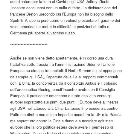
coordinatore per la lotta al Covid negli USA Jeffrey Zients
,incontro conclusosi con un nulla di fatto. La dichiarazione del
francese Breton ,secondo cui l’Europa non ha bisogno dello
Sputnik V, suona però come un volersi presentare il garante dei
voleri americani e mette in difficoltà le posizioni di Italia e
Germania più aperte al vaccino russo.
*************************
Anche se non viene detto apertamente, è in corso una dura
trattativa sotto traccia tra l’amministrazione Biden e l’Unione
Europea su almeno tre capitoli: il North Stream cui si oppongono
da sempre gli USA,, l’apertura della Ue ai rapporti commerciali
con la Cina, la concorrenza tra il consorzio Airbus e il colosso
dell’areonautica Boeing, e nell’incontro avuto con il Consiglio
Europeo, il presidente americano è stato esplicito verso gli
europei soprattutto sui primi due punti, l’Europa deve allinearsi
agli USA nell’attacco alla Cina. L’attacco in precedenza contro
Putin era diretto non solo a impedire acordi tra la UE e la Russia
ma soprattutto contro la Cina e dunque a ricordare agli stati
europei che la loro politica estera deve avere il permesso di
Washington. Dunque Biden si è guardato bene dal prendere