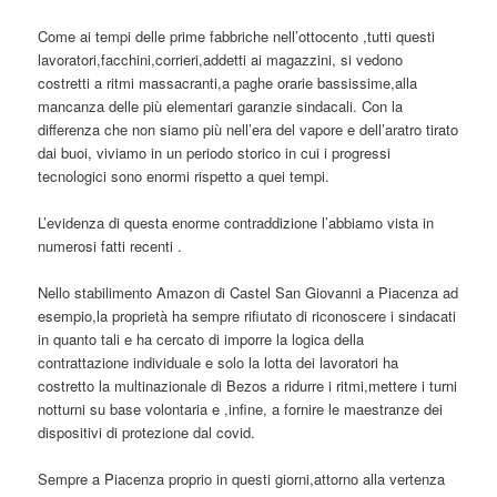
Come ai tempi delle prime fabbriche nell’ottocento ,tutti questi
lavoratori,facchini,corrieri,addetti ai magazzini, si vedono
costretti a ritmi massacranti,a paghe orarie bassissime,alla
mancanza delle più elementari garanzie sindacali. Con la
differenza che non siamo più nell’era del vapore e dell’aratro tirato
dai buoi, viviamo in un periodo storico in cui i progressi
tecnologici sono enormi rispetto a quei tempi.
L’evidenza di questa enorme contraddizione l’abbiamo vista in
numerosi fatti recenti .
Nello stabilimento Amazon di Castel San Giovanni a Piacenza ad
esempio,la proprietà ha sempre rifiutato di riconoscere i sindacati
in quanto tali e ha cercato di imporre la logica della
contrattazione individuale e solo la lotta dei lavoratori ha
costretto la multinazionale di Bezos a ridurre i ritmi,mettere i turni
notturni su base volontaria e ,infine, a fornire le maestranze dei
dispositivi di protezione dal covid.
Sempre a Piacenza proprio in questi giorni,attorno alla vertenza