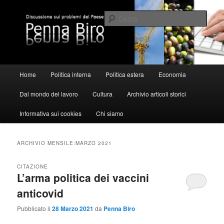
Vai
Vai
al
al
Cerca
contenuto
contenuto
principale
secondario
Pennabiro
Menu
Home
Politica interna
Politica estera
Economia
principale
Dal mondo del lavoro
Cultura
Archivio articoli storici
Informativa sui cookies
Chi siamo
ARCHIVIO MENSILE:
MARZO 2021
CITAZIONE
L’arma politica dei vaccini
anticovid
Pubblicato il
28 Marzo 2021
da
Penna Biro