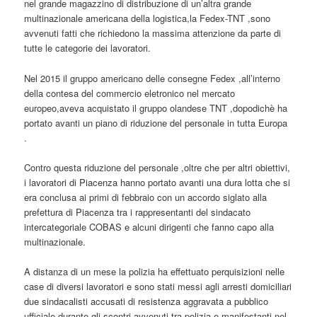
nel grande magazzino di distribuzione di un’altra grande
multinazionale americana della logistica,la Fedex-TNT ,sono
avvenuti fatti che richiedono la massima attenzione da parte di
tutte le categorie dei lavoratori.
Nel 2015 il gruppo americano delle consegne Fedex ,all’interno
della contesa del commercio eletronico nel mercato
europeo,aveva acquistato il gruppo olandese TNT ,dopodichè ha
portato avanti un piano di riduzione del personale in tutta Europa
.
Contro questa riduzione del personale ,oltre che per altri obiettivi,
i lavoratori di Piacenza hanno portato avanti una dura lotta che si
era conclusa ai primi di febbraio con un accordo siglato alla
prefettura di Piacenza tra i rappresentanti del sindacato
intercategoriale COBAS e alcuni dirigenti che fanno capo alla
multinazionale.
A distanza di un mese la polizia ha effettuato perquisizioni nelle
case di diversi lavoratori e sono stati messi agli arresti domiciliari
due sindacalisti accusati di resistenza aggravata a pubblico
ufficiale durante gli scontri avvenuti tra polizia e manifestanti nel