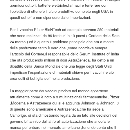
:semiconduttori, batterie elettriche,farmaci e terre rare con
l’obiettivo di ottenere il ciclo produttivo completo negli USA in
questi settori e non dipendere dalle importazioni.
Per il vaccino Pfizer-BioNTech ad esempio servono 280 materiali
che sono realizzati da 86 fornituri in 19 paesi ( Corriere della Sera
24 marzo ) ed è questo il problema principale che sta a monte
della produzione tanto è vero che ,come ricordava sempre
l’articolo del Corriere,il responsabile dello Serum Institute of India
che sta producendo milioni di dosi AstraZeneca, ha detto a un
dibattito della Banca Mondiale che una legge degli Stati Uniti
impedisce l’esportazione di materiali chiave per i vaccini e ciò
crea colli di bottiglia seri nella produzione.
La maggior parte dei vaccini prodotti nel mondo appartiene
attualmente come è noto a 3 multinazionali farmaceutiche ,Pfizer
,Moderna e Astrazeneca cui si è aggiunta Johnson & Johnson, 3
di queste sono americane e Astrazeneca,che ha sede a
Cambrige, si sta dimostrando legata da un lato alle decisioni del
governo britannico dall’altro all’autorizzazione che ancora le
manca per entrare nel mercato americano ,tenendo conto che il