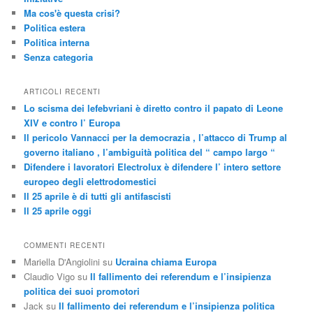
Ma cos'è questa crisi?
Politica estera
Politica interna
Senza categoria
ARTICOLI RECENTI
Lo scisma dei lefebvriani è diretto contro il papato di Leone
XIV e contro l’ Europa
Il pericolo Vannacci per la democrazia , l’attacco di Trump al
governo italiano , l’ambiguità politica del “ campo largo “
Difendere i lavoratori Electrolux è difendere l’ intero settore
europeo degli elettrodomestici
Il 25 aprile è di tutti gli antifascisti
Il 25 aprile oggi
COMMENTI RECENTI
Mariella D'Angiolini
su
Ucraina chiama Europa
Claudio Vigo
su
Il fallimento dei referendum e l’insipienza
politica dei suoi promotori
Jack
su
Il fallimento dei referendum e l’insipienza politica