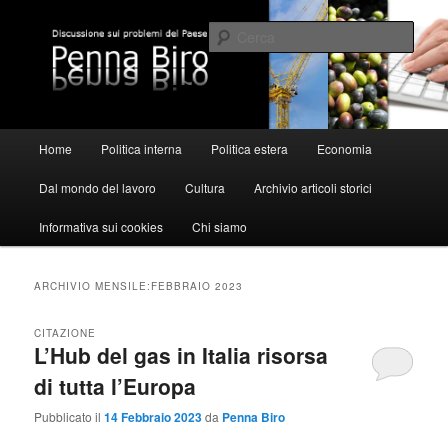
Vai
Vai
al
al
Cerca
contenuto
contenuto
principale
secondario
Pennabiro
Menu
Home
Politica interna
Politica estera
Economia
principale
Dal mondo del lavoro
Cultura
Archivio articoli storici
Informativa sui cookies
Chi siamo
ARCHIVIO MENSILE:
FEBBRAIO 2023
CITAZIONE
L’Hub del gas in Italia risorsa
di tutta l’Europa
Pubblicato il
14 Febbraio 2023
da
Penna Biro