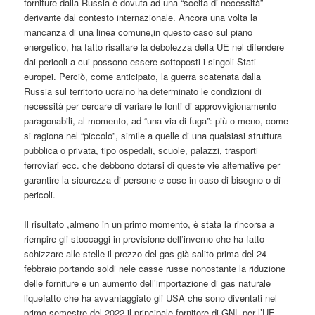
forniture dalla Russia è dovuta ad una “scelta di necessità”
derivante dal contesto internazionale. Ancora una volta la
mancanza di una linea comune,in questo caso sul piano
energetico, ha fatto risaltare la debolezza della UE nel difendere
dai pericoli a cui possono essere sottoposti i singoli Stati
europei. Perciò, come anticipato, la guerra scatenata dalla
Russia sul territorio ucraino ha determinato le condizioni di
necessità per cercare di variare le fonti di approvvigionamento
paragonabili, al momento, ad “una via di fuga”: più o meno, come
si ragiona nel “piccolo”, simile a quelle di una qualsiasi struttura
pubblica o privata, tipo ospedali, scuole, palazzi, trasporti
ferroviari ecc. che debbono dotarsi di queste vie alternative per
garantire la sicurezza di persone e cose in caso di bisogno o di
pericoli.
Il risultato ,almeno in un primo momento, è stata la rincorsa a
riempire gli stoccaggi in previsione dell’inverno che ha fatto
schizzare alle stelle il prezzo del gas già salito prima del 24
febbraio portando soldi nele casse russe nonostante la riduzione
delle forniture e un aumento dell’importazione di gas naturale
liquefatto che ha avvantaggiato gli USA che sono diventati nel
primo semestre del 2022 il principale fornitore di GNL per l’UE,