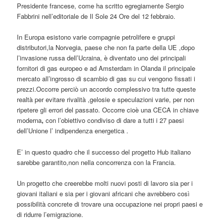
Presidente francese, come ha scritto egregiamente Sergio
Fabbrini nell’editoriale de Il Sole 24 Ore del 12 febbraio.
In Europa esistono varie compagnie petrolifere e gruppi
distributori,la Norvegia, paese che non fa parte della UE ,dopo
l’invasione russa dell’Ucraina,
è diventato uno dei principali
fornitori di gas europeo e ad Amsterdam in Olanda il principale
mercato all’ingrosso di scambio di gas su cui vengono fissati i
prezzi.Occorre perciò un accordo complessivo tra tutte queste
realtà per evitare rivalità ,gelosie e speculazioni varie, per non
ripetere gli errori del passato. Occorre cioè
una CECA in chiave
moderna
,
con l’obiettivo condiviso di dare a tutti i 27 paesi
dell’Unione l’ indipendenza
energetica .
E’ in questo quadro che il successo del progetto Hub italiano
sarebbe garantito,non nella concorrenza con la Francia.
Un progetto che creerebbe molti nuovi posti di lavoro sia per i
giovani italiani e sia per i giovani africani che avrebbero così
possibilità concrete di trovare una occupazione nei propri paesi e
di ridurre l’emigrazione.