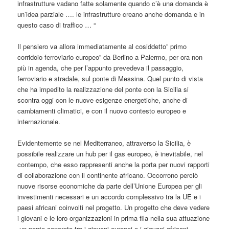
infrastrutture vadano fatte solamente quando c’è una domanda è
un’idea parziale …. le infrastrutture creano anche domanda e in
questo caso di traffico … “
Il pensiero va allora immediatamente al cosiddetto” primo
corridoio ferroviario europeo” da Berlino a Palermo, per ora non
più in agenda, che per l’appunto prevedeva il passaggio,
ferroviario e stradale, sul ponte di Messina. Quel punto di vista
che ha impedito la realizzazione del ponte con la Sicilia si
scontra oggi con le nuove esigenze energetiche, anche di
cambiamenti climatici, e con il nuovo contesto europeo e
internazionale.
Evidentemente se nel Mediterraneo, attraverso la Sicilia, è
possibile realizzare un hub per il gas europeo, è inevitabile, nel
contempo, che esso rappresenti anche la porta per nuovi rapporti
di collaborazione con il continente africano. Occorrono perciò
nuove risorse economiche da parte dell’Unione Europea per gli
investimenti necessari e un accordo complessivo tra la UE e i
paesi africani coinvolti nel progetto. Un progetto che deve vedere
i giovani e le loro organizzazioni in prima fila nella sua attuazione
,un ponte concreto tra i giovani europei e i giovani africani.