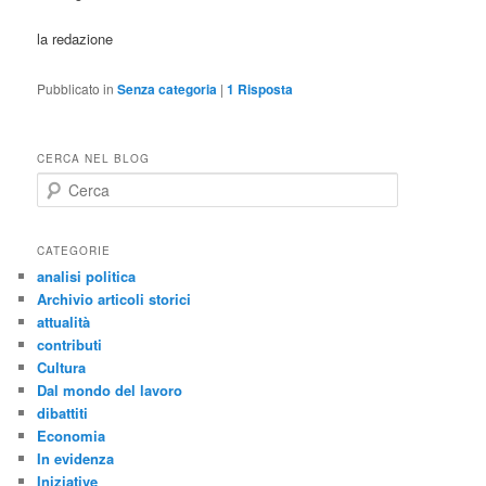
la redazione
Pubblicato in
Senza categoria
|
1
Risposta
CERCA NEL BLOG
C
e
r
c
CATEGORIE
a
analisi politica
Archivio articoli storici
attualità
contributi
Cultura
Dal mondo del lavoro
dibattiti
Economia
In evidenza
Iniziative