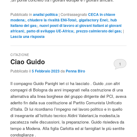
Pubblicato in
analisi politica
|
Contrassegnato
CECA in chiave
modena;
,
chiudere la rivalità ENI-Total;
,
gigafactory Enel;
,
hub
italiano del gas;
,
nuovi posti di lavoro ai giovani italiani ai giovani
africani;
,
patto di sviluppo UE-Africa;
,
prezzo calmierato del gas;
|
Lascia una risposta
CITAZIONE
Ciao Guido
1
Pubblicato il
5 Febbraio 2023
da
Penna Biro
Il compagno Guido Panighi ieri ci ha lasciato . Guido ,con altri
compagni di Bologna da anni impegnati nella costruzione di una
alternativa alla linea borghese del gruppo dirigente del PCI, aveva
aderito fin dalla sua costituzione al Partito Comunista Unificato
d’Italia. Di lui ricordiamo l’impegno nel lavoro politico e in quello
di insegnante all’Istituto tecnico Aldini Valeriani,la modestia,la
pacatezza nelle discussioni, la preparazione. Guido risiedeva da
tempo a Modena. Alla figlia Carlotta ed ai famigliari le più sentite
condoglianze .