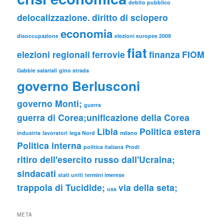
debito pubblico
delocalizzazione.
diritto di sciopero
economia
disoccupazione
elezioni europee 2009
fiat
elezioni regionali
ferrovie
finanza
FIOM
Gabbie salariali
gino strada
governo Berlusconi
governo Monti;
guerra
guerra di Corea;unificazione della Corea
Libia
Politica estera
industria
lavoratori
lega Nord
milano
Politica interna
politica italiana
Prodi
ritiro dell'esercito russo dall'Ucraina;
sindacati
stati uniti
termini imerese
trappola di Tucidide;
via della seta;
usa
META