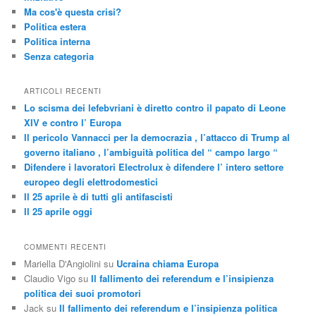
Ma cos'è questa crisi?
Politica estera
Politica interna
Senza categoria
ARTICOLI RECENTI
Lo scisma dei lefebvriani è diretto contro il papato di Leone
XIV e contro l’ Europa
Il pericolo Vannacci per la democrazia , l’attacco di Trump al
governo italiano , l’ambiguità politica del “ campo largo “
Difendere i lavoratori Electrolux è difendere l’ intero settore
europeo degli elettrodomestici
Il 25 aprile è di tutti gli antifascisti
Il 25 aprile oggi
COMMENTI RECENTI
Mariella D'Angiolini
su
Ucraina chiama Europa
Claudio Vigo
su
Il fallimento dei referendum e l’insipienza
politica dei suoi promotori
Jack
su
Il fallimento dei referendum e l’insipienza politica