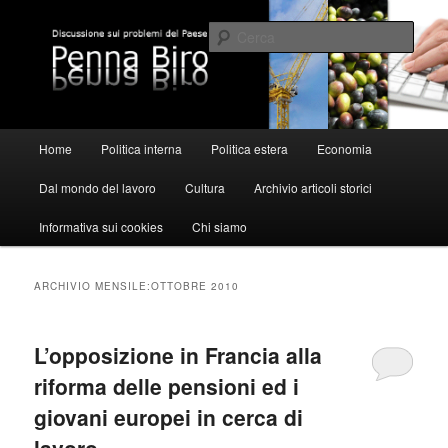
Vai
Vai
al
al
Cerca
contenuto
contenuto
principale
secondario
Pennabiro
Menu
Home
Politica interna
Politica estera
Economia
principale
Dal mondo del lavoro
Cultura
Archivio articoli storici
Informativa sui cookies
Chi siamo
ARCHIVIO MENSILE:
OTTOBRE 2010
L’opposizione in Francia alla
riforma delle pensioni ed i
giovani europei in cerca di