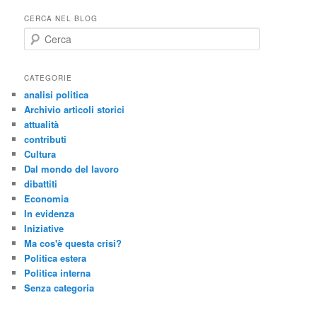
CERCA NEL BLOG
C
e
r
c
CATEGORIE
a
analisi politica
Archivio articoli storici
attualità
contributi
Cultura
Dal mondo del lavoro
dibattiti
Economia
In evidenza
Iniziative
Ma cos'è questa crisi?
Politica estera
Politica interna
Senza categoria