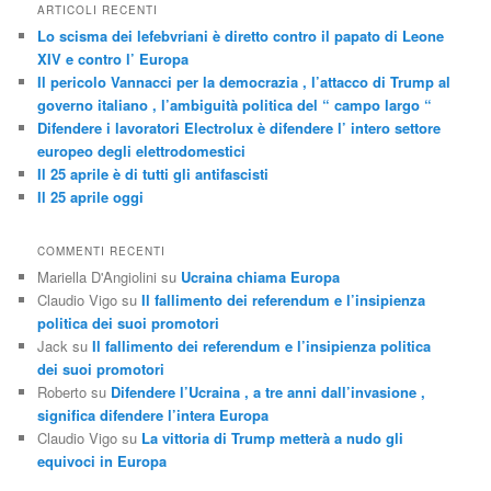
ARTICOLI RECENTI
Lo scisma dei lefebvriani è diretto contro il papato di Leone
XIV e contro l’ Europa
Il pericolo Vannacci per la democrazia , l’attacco di Trump al
governo italiano , l’ambiguità politica del “ campo largo “
Difendere i lavoratori Electrolux è difendere l’ intero settore
europeo degli elettrodomestici
Il 25 aprile è di tutti gli antifascisti
Il 25 aprile oggi
COMMENTI RECENTI
Mariella D'Angiolini
su
Ucraina chiama Europa
Claudio Vigo
su
Il fallimento dei referendum e l’insipienza
politica dei suoi promotori
Jack
su
Il fallimento dei referendum e l’insipienza politica
dei suoi promotori
Roberto
su
Difendere l’Ucraina , a tre anni dall’invasione ,
significa difendere l’intera Europa
Claudio Vigo
su
La vittoria di Trump metterà a nudo gli
equivoci in Europa