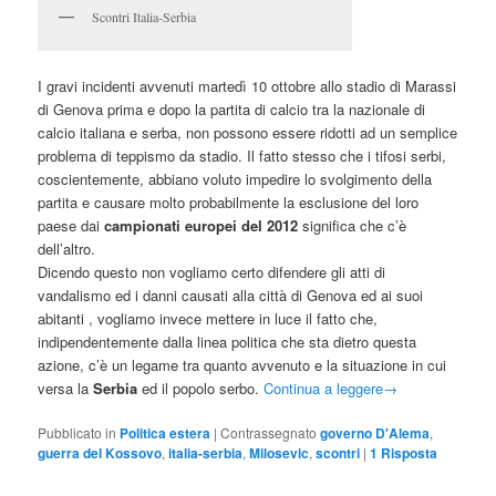
Scontri Italia-Serbia
I gravi incidenti avvenuti martedì 10 ottobre allo stadio di Marassi
di Genova prima e dopo la partita di calcio tra la nazionale di
calcio italiana e serba, non possono essere ridotti ad un semplice
problema di teppismo da stadio. Il fatto stesso che i tifosi serbi,
coscientemente, abbiano voluto impedire lo svolgimento della
partita e causare molto probabilmente la esclusione del loro
paese dai
campionati europei del 2012
significa che c’è
dell’altro.
Dicendo questo non vogliamo certo difendere gli atti di
vandalismo ed i danni causati alla città di Genova ed ai suoi
abitanti , vogliamo invece mettere in luce il fatto che,
indipendentemente dalla linea politica che sta dietro questa
azione, c’è un legame tra quanto avvenuto e la situazione in cui
versa la
Serbia
ed il popolo serbo.
Continua a leggere
→
Pubblicato in
Politica estera
|
Contrassegnato
governo D'Alema
,
guerra del Kossovo
,
italia-serbia
,
Milosevic
,
scontri
|
1
Risposta