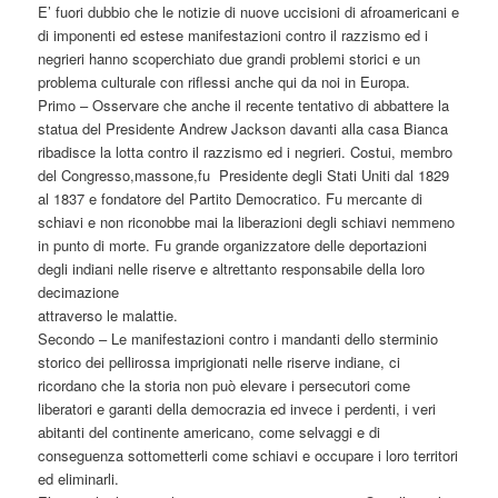
E’ fuori dubbio che le notizie di nuove uccisioni di afroamericani e
di imponenti ed estese manifestazioni contro il razzismo ed i
negrieri hanno scoperchiato due grandi problemi storici e un
problema culturale con riflessi anche qui da noi in Europa.
Primo – Osservare che anche il recente tentativo di abbattere la
statua del Presidente Andrew Jackson davanti alla casa Bianca
ribadisce la lotta contro il razzismo ed i negrieri. Costui, membro
del Congresso,massone,fu Presidente degli Stati Uniti dal 1829
al 1837 e fondatore del Partito Democratico. Fu mercante di
schiavi e non riconobbe mai la liberazioni degli schiavi nemmeno
in punto di morte. Fu grande organizzatore delle deportazioni
degli indiani nelle riserve e altrettanto responsabile della loro
decimazione
attraverso le malattie.
Secondo – Le manifestazioni contro i mandanti dello sterminio
storico dei pellirossa imprigionati nelle riserve indiane, ci
ricordano che la storia non può elevare i persecutori come
liberatori e garanti della democrazia ed invece i perdenti, i veri
abitanti del continente americano, come selvaggi e di
conseguenza sottometterli come schiavi e occupare i loro territori
ed eliminarli.