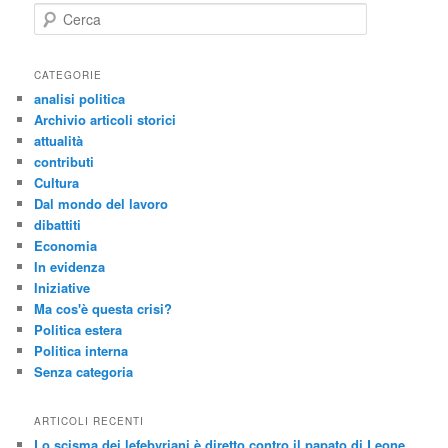
C
e
r
c
CATEGORIE
a
analisi politica
Archivio articoli storici
attualità
contributi
Cultura
Dal mondo del lavoro
dibattiti
Economia
In evidenza
Iniziative
Ma cos'è questa crisi?
Politica estera
Politica interna
Senza categoria
ARTICOLI RECENTI
Lo scisma dei lefebvriani è diretto contro il papato di Leone