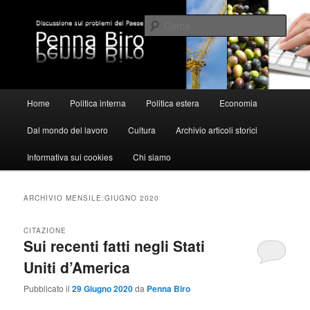
Vai
Vai
al
al
Cerca
contenuto
contenuto
principale
secondario
Pennabiro
Menu
Home
Politica interna
Politica estera
Economia
principale
Dal mondo del lavoro
Cultura
Archivio articoli storici
Informativa sui cookies
Chi siamo
ARCHIVIO MENSILE:
GIUGNO 2020
CITAZIONE
Sui recenti fatti negli Stati
Uniti d’America
Pubblicato il
29 Giugno 2020
da
Penna Biro