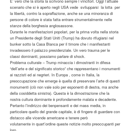
E’ vero che la storia la scrivono sempre i vincitori. Oggi l’attuale
scenario che si è aperto negli USA vede svilupparsi la lotta per
la libertà, contro la sopraffazione, anche se una minoranza di
persone di colore è stata fatta entrare strumentalmente nelle
stanze della borghesia anglosassone.
Durante le manifestazioni popolari, per la prima volta nella storia
un Presidente degli Stati Uniti (Trump) ha dovuto rifugiarsi nel
bunker sotto la Casa Bianca per il timore che i manifestanti
invadessero il palazzo presidenziale. Un vero trauma per le
classi dominanti, possiamo parlare di shock.
Problema culturale – Trump minaccia i dimostranti in difesa
“dell’arte e del significato storico” che rappresentano i monumenti
ai razzisti ed ai negrieri. In Europa , come in Italia, la
preoccupazione che emerge è quella di preservare l’arte di questi
monumenti (ciò non vale solo per esponenti di destra, ma anche
della cosiddetta sinistra). Questa è la dimostrazione che la
nostra cultura dominante è profondamente malata e decadente.
Pertanto l’indirizzo dei benpensanti e dei mass media, in
particolare quello del grande capitale, è di fingere di guardare con
distacco alle vicende americane e tenere però
volutamente in quart’ordine queste notizie molto preoccupanti per
loro.