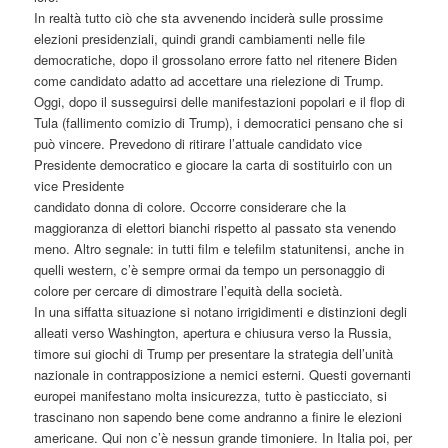
In realtà tutto ciò che sta avvenendo inciderà sulle prossime
elezioni presidenziali, quindi grandi cambiamenti nelle file
democratiche, dopo il grossolano errore fatto nel ritenere Biden
come candidato adatto ad accettare una rielezione di Trump.
Oggi, dopo il susseguirsi delle manifestazioni popolari e il flop di
Tula (fallimento comizio di Trump), i democratici pensano che si
può vincere. Prevedono di ritirare l’attuale candidato vice
Presidente democratico e giocare la carta di sostituirlo con un
vice Presidente
candidato donna di colore. Occorre considerare che la
maggioranza di elettori bianchi rispetto al passato sta venendo
meno. Altro segnale: in tutti film e telefilm statunitensi, anche in
quelli western, c’è sempre ormai da tempo un personaggio di
colore per cercare di dimostrare l’equità della società.
In una siffatta situazione si notano irrigidimenti e distinzioni degli
alleati verso Washington, apertura e chiusura verso la Russia,
timore sui giochi di Trump per presentare la strategia dell’unità
nazionale in contrapposizione a nemici esterni. Questi governanti
europei manifestano molta insicurezza, tutto è pasticciato, si
trascinano non sapendo bene come andranno a finire le elezioni
americane. Qui non c’è nessun grande timoniere. In Italia poi, per