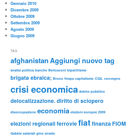
Gennaio 2010
Dicembre 2009
Ottobre 2009
Settembre 2009
Agosto 2009
Giugno 2009
TAG
afghanistan
Aggiungi nuovo tag
analisi politica
banche
Berlusconi
bipartitismo
brigata ebraica;
Bruno Vespa
capitalismo
CGIL
convegno
crisi economica
debito pubblico
delocalizzazione.
diritto di sciopero
economia
disoccupazione
elezioni europee 2009
fiat
elezioni regionali
ferrovie
finanza
FIOM
Gabbie salariali
gino strada