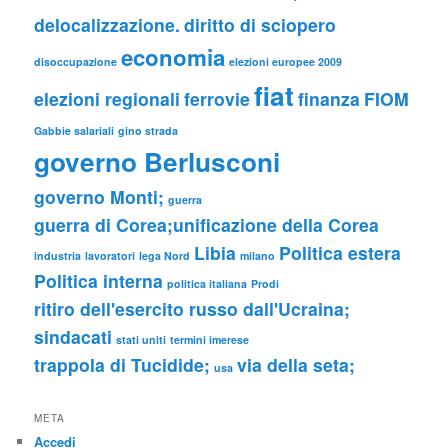
delocalizzazione.
diritto di sciopero
economia
disoccupazione
elezioni europee 2009
fiat
elezioni regionali
ferrovie
finanza
FIOM
Gabbie salariali
gino strada
governo Berlusconi
governo Monti;
guerra
guerra di Corea;unificazione della Corea
Libia
Politica estera
industria
lavoratori
lega Nord
milano
Politica interna
politica italiana
Prodi
ritiro dell'esercito russo dall'Ucraina;
sindacati
stati uniti
termini imerese
trappola di Tucidide;
via della seta;
usa
META
Accedi