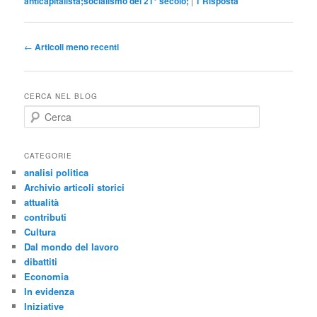
anticapitalista;socialismo del 21° secolo;
|
1
Risposta
Navigazione
←
Articoli meno recenti
articolo
CERCA NEL BLOG
C
e
r
c
CATEGORIE
a
analisi politica
Archivio articoli storici
attualità
contributi
Cultura
Dal mondo del lavoro
dibattiti
Economia
In evidenza
Iniziative