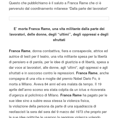
Questo che pubblichiamo è il saluto a Franca Rame che ci è
pervenuto dal coordinamento milanese “Dalla parte dei lavoratori”
E’ morta Franca Rame, una vita militante dalla parte dei
lavoratori, delle donne, degli “ultimi”, degli oppressi e degli
sfruttati
Franca Rame
, donna combattiva, fiera e consapevole, attrice ed
autrice di testi per il teatro, una vita militante spesa per la libertà
di pensiero e di parola, per le idee di giustizia e di libertà, spesa a
dar voce ai lavoratori, alle donne, agli “ultimi”, agli oppressi e agli
sfruttati e in soccorso contro le repressioni.
Franca Rame
, anche
compagna di una vita e moglie del premio Nobel Dario Fo, è
morta a Milano. Aveva 84 anni ed era malata da tempo. Il 19
aprile dell’anno scorso era stata colpita da un ictus e ricoverata
d’urgenza al policlinico di Milano.
Franca Rame
ha pagato per le
sue idee sino a subire essa stessa la violenza fisica,
la violazione della persona da parte di una squadraccia di
neofascisti la sera del sera del 9 marzo del 1973 che proprio per
le sue idee politiche le usarono la peggiore violenza volendo