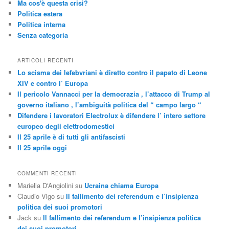
Ma cos'è questa crisi?
Politica estera
Politica interna
Senza categoria
ARTICOLI RECENTI
Lo scisma dei lefebvriani è diretto contro il papato di Leone
XIV e contro l’ Europa
Il pericolo Vannacci per la democrazia , l’attacco di Trump al
governo italiano , l’ambiguità politica del “ campo largo “
Difendere i lavoratori Electrolux è difendere l’ intero settore
europeo degli elettrodomestici
Il 25 aprile è di tutti gli antifascisti
Il 25 aprile oggi
COMMENTI RECENTI
Mariella D'Angiolini
su
Ucraina chiama Europa
Claudio Vigo
su
Il fallimento dei referendum e l’insipienza
politica dei suoi promotori
Jack
su
Il fallimento dei referendum e l’insipienza politica
dei suoi promotori