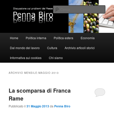
Vai
Vai
al
al
Cerca
contenuto
contenuto
principale
secondario
Pennabiro
Menu
Home
Politica interna
Politica estera
Economia
principale
Dal mondo del lavoro
Cultura
Archivio articoli storici
Informativa sui cookies
Chi siamo
ARCHIVIO MENSILE:
MAGGIO 2013
La scomparsa di Franca
Rame
Pubblicato il
31 Maggio 2013
da
Penna Biro