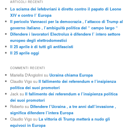
ARTICOLI RECENTI
Lo scisma dei lefebvriani è diretto contro il papato di Leone
XIV e contro l’ Europa
Il pericolo Vannacci per la democrazia , l’attacco di Trump al
governo italiano , l’ambiguità politica del “ campo largo “
Difendere i lavoratori Electrolux è difendere l’ intero settore
europeo degli elettrodomestici
Il 25 aprile è di tutti gli antifascisti
Il 25 aprile oggi
COMMENTI RECENTI
Mariella D'Angiolini
su
Ucraina chiama Europa
Claudio Vigo
su
Il fallimento dei referendum e l’insipienza
politica dei suoi promotori
Jack
su
Il fallimento dei referendum e l’insipienza politica
dei suoi promotori
Roberto
su
Difendere l’Ucraina , a tre anni dall’invasione ,
significa difendere l’intera Europa
Claudio Vigo
su
La vittoria di Trump metterà a nudo gli
equivoci in Europa