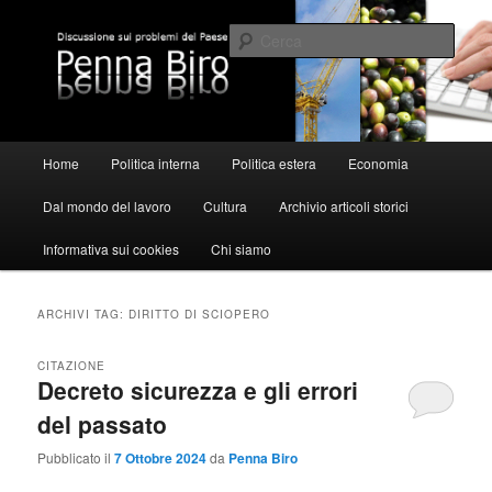
Vai
Vai
al
al
Cerca
contenuto
contenuto
principale
secondario
Pennabiro
Menu
Home
Politica interna
Politica estera
Economia
principale
Dal mondo del lavoro
Cultura
Archivio articoli storici
Informativa sui cookies
Chi siamo
ARCHIVI TAG:
DIRITTO DI SCIOPERO
CITAZIONE
Decreto sicurezza e gli errori
del passato
Pubblicato il
7 Ottobre 2024
da
Penna Biro