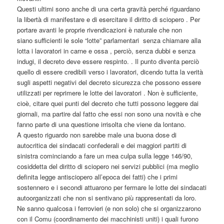
Questi ultimi sono anche di una certa gravità perché riguardano
la libertà di manifestare e di esercitare il diritto di sciopero . Per
portare avanti le proprie rivendicazioni è naturale che non
siano sufficienti le sole “lotte” parlamentari senza chiamare alla
lotta i lavoratori in carne e ossa , perciò, senza dubbi e senza
indugi, il decreto deve essere respinto. . Il punto diventa perciò
quello di essere credibili verso i lavoratori, dicendo tutta la verità
sugli aspetti negativi del decreto sicurezza che possono essere
utilizzati per reprimere le lotte dei lavoratori . Non è sufficiente,
cioè, citare quei punti del decreto che tutti possono leggere dai
giornali, ma partire dal fatto che essi non sono una novità e che
fanno parte di una questione irrisolta che viene da lontano.
A questo riguardo non sarebbe male una buona dose di
autocritica dei sindacati confederali e dei maggiori partiti di
sinistra cominciando a fare un mea culpa sulla legge 146/90,
cosiddetta del diritto di sciopero nei servizi pubblici (ma meglio
definita legge antisciopero all’epoca dei fatti) che i primi
sostennero e i secondi attuarono per fermare le lotte dei sindacati
autoorganizzati che non si sentivano più rappresentati da loro.
Ne sanno qualcosa i ferrovieri (e non solo) che si organizzarono
con il Comu (coordinamento dei macchinisti uniti) i quali furono