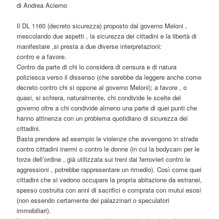
di Andrea Acierno
Il DL 1160 (decreto sicurezza) proposto dal governo Meloni ,
mescolando due aspetti , la sicurezza dei cittadini e la libertà di
manifestare ,si presta a due diverse interpretazioni:
contro e a favore.
Contro da parte di chi lo considera di censura e di natura
poliziesca verso il dissenso (che sarebbe da leggere anche come
decreto contro chi si oppone al governo Meloni); a favore , o
quasi, si schiera, naturalmente, chi condivide le scelte del
governo oltre a chi condivide almeno una parte di quei punti che
hanno attinenza con un problema quotidiano di sicurezza dei
cittadini.
Basta prendere ad esempio le violenze che avvengono in strada
contro cittadini inermi o contro le donne (in cui la bodycam per le
forze dell’ordine , già utilizzata sui treni dai ferrovieri contro le
aggressioni , potrebbe rappresentare un rimedio). Così come quei
cittadini che si vedono occupare la propria abitazione da estranei,
spesso costruita con anni di sacrifici o comprata con mutui esosi
(non essendo certamente dei palazzinari o speculatori
immobiliari).