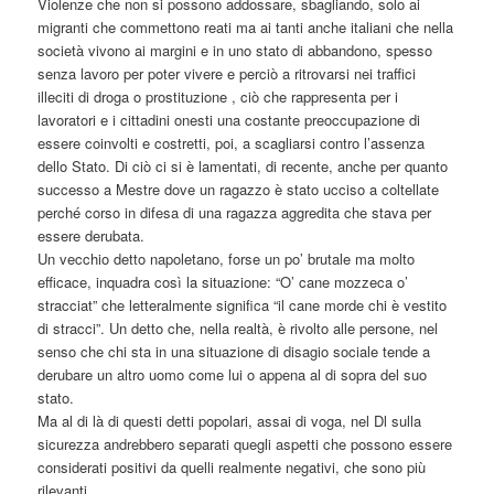
Violenze che non si possono addossare, sbagliando, solo ai
migranti che commettono reati ma ai tanti anche italiani che nella
società vivono ai margini e in uno stato di abbandono, spesso
senza lavoro per poter vivere e perciò a ritrovarsi nei traffici
illeciti di droga o prostituzione , ciò che rappresenta per i
lavoratori e i cittadini onesti una costante preoccupazione di
essere coinvolti e costretti, poi, a scagliarsi contro l’assenza
dello Stato. Di ciò ci si è lamentati, di recente, anche per quanto
successo a Mestre dove un ragazzo è stato ucciso a coltellate
perché corso in difesa di una ragazza aggredita che stava per
essere derubata.
Un vecchio detto napoletano, forse un po’ brutale ma molto
efficace, inquadra così la situazione: “O’ cane mozzeca o’
stracciat” che letteralmente significa “il cane morde chi è vestito
di stracci”. Un detto che, nella realtà, è rivolto alle persone, nel
senso che chi sta in una situazione di disagio sociale tende a
derubare un altro uomo come lui o appena al di sopra del suo
stato.
Ma al di là di questi detti popolari, assai di voga, nel Dl sulla
sicurezza andrebbero separati quegli aspetti che possono essere
considerati positivi da quelli realmente negativi, che sono più
rilevanti.