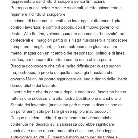
rappresentato dal diritto di sciopero senza limitazioni.
Purtroppo quelle nefaste scelte sindacali, dirette unicamente a
reprimere il diritto di sciopero e i
sindacati di base non allineati con loro, oggi si ritorcono di più
contro i lavoratori e contro il popolo, con il “nuovo governo” di
destra. Alla fin fine, volendo guardare con occhio “benevolo”, se i
confederali e i maggiori partiti di sinistra riuscissero a riconoscere
i propri errori negli anni, ciò non potrebbe che giocare a loro
merito, magari con un ricambio dei responsabili politici e di linea
politica, per cercare di mettere così le cose al loro posto.
Bisogna riconoscere che ciò è molto difficile per questi signori
ma, purtroppo, è proprio su quella strada già tracciata che il
governo Meloni ha potuto aggiungere del suo a danno delle libertà
democratiche dei lavoratori.
Libertà e lotte che da prima e dopo la caduta del fascismo hanno
fatto sì che si desse vita alla nostra Costituzione e anche allo
Statuto dei lavoratori (anch’esso però messo in discussione da
un po’ di anni) solo per fare gli esempi più macroscopici!
Dunque chiedere il ritiro di quelle norme antidemocratiche
contenute nel decreto sulla sicurezza dovrebbe significare
cominciare anche a porre mano alla abolizione, della legge
antisciopero 146/90. E’ questo il modo serio per rimandare al