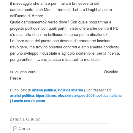
il messaggio che arriva per l’Italia è la necessità del
cambiamento, cioè Monti, Tremonti, Letta o Draghi al posto
dell’uomo di Arcore.
Quale cambiamento? Verso dove? Con quale programma e
progetto politico? Con quali partiti, visto che anche dentro il PD
c’è una lotta di anime bellicose in corsa per la direzione?
Le forze sane del paese non devono disarmare né lasciarsi
travolgere, ma trovino obiettivi concreti e ampiamente condivisi
per uno sviluppo industriale e agricolo sostenibile, per la ricerca,
per garantire il lavoro, la pace e la stabilità mondiale.
20 giugno 2009 Osvaldo
Pesce
Pubblicato in
analisi politica
,
Politica interna
|
Contrassegnato
analisi politica
,
bipartitismo
,
elezioni europee 2009
,
politica italiana
|
Lascia una risposta
CERCA NEL BLOG
C
e