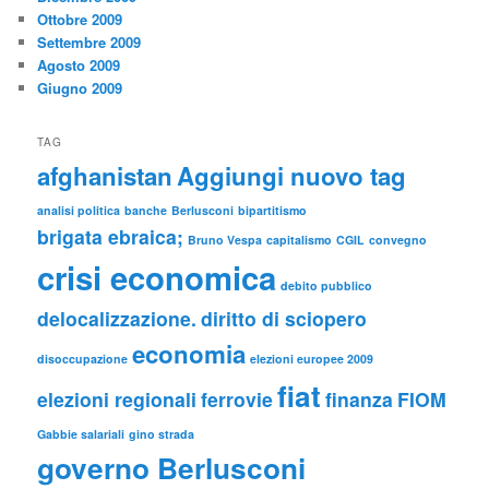
Ottobre 2009
Settembre 2009
Agosto 2009
Giugno 2009
TAG
afghanistan
Aggiungi nuovo tag
analisi politica
banche
Berlusconi
bipartitismo
brigata ebraica;
Bruno Vespa
capitalismo
CGIL
convegno
crisi economica
debito pubblico
delocalizzazione.
diritto di sciopero
economia
disoccupazione
elezioni europee 2009
fiat
elezioni regionali
ferrovie
finanza
FIOM
Gabbie salariali
gino strada
governo Berlusconi