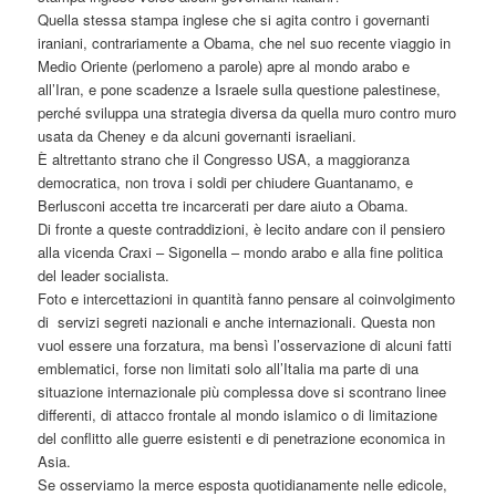
Quella stessa stampa inglese che si agita contro i governanti
iraniani, contrariamente a Obama, che nel suo recente viaggio in
Medio Oriente (perlomeno a parole) apre al mondo arabo e
all’Iran, e pone scadenze a Israele sulla questione palestinese,
perché sviluppa una strategia diversa da quella muro contro muro
usata da Cheney e da alcuni governanti israeliani.
È altrettanto strano che il Congresso USA, a maggioranza
democratica, non trova i soldi per chiudere Guantanamo, e
Berlusconi accetta tre incarcerati per dare aiuto a Obama.
Di fronte a queste contraddizioni, è lecito andare con il pensiero
alla vicenda Craxi – Sigonella – mondo arabo e alla fine politica
del leader socialista.
Foto e intercettazioni in quantità fanno pensare al coinvolgimento
di servizi segreti nazionali e anche internazionali. Questa non
vuol essere una forzatura, ma bensì l’osservazione di alcuni fatti
emblematici, forse non limitati solo all’Italia ma parte di una
situazione internazionale più complessa dove si scontrano linee
differenti, di attacco frontale al mondo islamico o di limitazione
del conflitto alle guerre esistenti e di penetrazione economica in
Asia.
Se osserviamo la merce esposta quotidianamente nelle edicole,