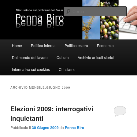
Vai
Vai
al
al
Cerca
contenuto
contenuto
principale
secondario
Pennabiro
Menu
Home
Politica interna
Politica estera
Economia
principale
Dal mondo del lavoro
Cultura
Archivio articoli storici
Informativa sui cookies
Chi siamo
ARCHIVIO MENSILE:
GIUGNO 2009
Elezioni 2009: interrogativi
inquietanti
Pubblicato il
30 Giugno 2009
da
Penna Biro