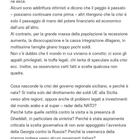
ne esce.
Alcuni sono addirittura ottimisti e dicono che il peggio è passato
– possiamo continuare come prima – altri ritengono che la crisi è
solo il passaggio di mano del potere finanziario ed economico
dall’uno all’altro.
Al contrario, per la grande massa della popolazione la recessione
aumenta, la disoccupazione e la cassa integrazione dilagano, in
moltissime famiglie girano troppo pochi soldi.
Non c’è dubbio che il mondo in cui viviamo è corrotto: ci sono gli
appalti privilegiati, le truffe legali, chi tenta di speculare sulla crisi
ecc. Inoltre, se osserviamo certi fatti e scelte qualcosa non
quadra.
Cosa nasconde la crisi del governo regionale siciliano, e perché è
nata? Si tratta solo del dirottamento dei soldi UE alla Sicilia
verso altre regioni, oppure anche di problemi legati a investimenti
dal mondo arabo e al super – radar della NATO?
Perché tutte quelle ostilità contro la visita e la presenza di
Gheddafi, in particolare da sinistra? Perché è stata aspramente
criticata la scelta governativa di non aver appoggiato l’avventura
della Georgia contro la Russia? Perché la veemenza della
stampa inglese verso alcuni governanti italiani?