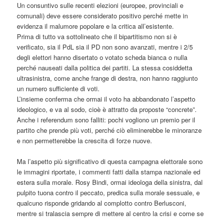
Un consuntivo sulle recenti elezioni (europee, provinciali e
comunali) deve essere considerato positivo perché mette in
evidenza il malumore popolare e la critica all’esistente.
Prima di tutto va sottolineato che il bipartitismo non si è
verificato, sia il PdL sia il PD non sono avanzati, mentre i 2/5
degli elettori hanno disertato o votato scheda bianca o nulla
perché nauseati dalla politica dei partiti. La stessa cosiddetta
ultrasinistra, come anche frange di destra, non hanno raggiunto
un numero sufficiente di voti.
L’insieme conferma che ormai il voto ha abbandonato l’aspetto
ideologico, e va al sodo, cioè è attratto da proposte “concrete”.
Anche i referendum sono falliti: pochi vogliono un premio per il
partito che prende più voti, perché ciò eliminerebbe le minoranze
e non permetterebbe la crescita di forze nuove.
Ma l’aspetto più significativo di questa campagna elettorale sono
le immagini riportate, i commenti fatti dalla stampa nazionale ed
estera sulla morale. Rosy Bindi, ormai ideologa della sinistra, dal
pulpito tuona contro il peccato, predica sulla morale sessuale, e
qualcuno risponde gridando al complotto contro Berlusconi,
mentre si tralascia sempre di mettere al centro la crisi e come se