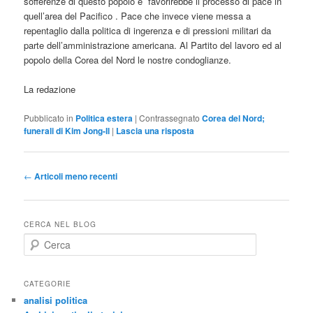
sofferenze di questo popolo e favorirebbe il processo di pace in
quell’area del Pacifico . Pace che invece viene messa a
repentaglio dalla politica di ingerenza e di pressioni militari da
parte dell’amministrazione americana. Al Partito del lavoro ed al
popolo della Corea del Nord le nostre condoglianze.
La redazione
Pubblicato in
Politica estera
|
Contrassegnato
Corea del Nord;
funerali di Kim Jong-Il
|
Lascia una risposta
Navigazione
←
Articoli meno recenti
articolo
CERCA NEL BLOG
C
e
r
c
CATEGORIE
a
analisi politica