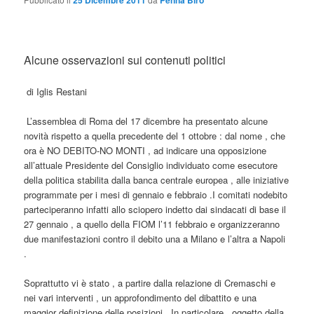
25 Dicembre 2011
Penna Biro
Alcune osservazioni sui contenuti politici
di Iglis Restani
L’assemblea di Roma del 17 dicembre ha presentato alcune
novità rispetto a quella precedente del 1 ottobre : dal nome , che
ora è NO DEBITO-NO MONTI , ad indicare una opposizione
all’attuale Presidente del Consiglio individuato come esecutore
della politica stabilita dalla banca centrale europea , alle iniziative
programmate per i mesi di gennaio e febbraio .I comitati nodebito
parteciperanno infatti allo sciopero indetto dai sindacati di base il
27 gennaio , a quello della FIOM l’11 febbraio e organizzeranno
due manifestazioni contro il debito una a Milano e l’altra a Napoli
.
Soprattutto vi è stato , a partire dalla relazione di Cremaschi e
nei vari interventi , un approfondimento del dibattito e una
maggior definizione delle posizioni . In particolare , oggetto della