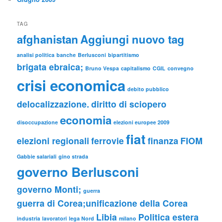
TAG
afghanistan
Aggiungi nuovo tag
analisi politica
banche
Berlusconi
bipartitismo
brigata ebraica;
Bruno Vespa
capitalismo
CGIL
convegno
crisi economica
debito pubblico
delocalizzazione.
diritto di sciopero
economia
disoccupazione
elezioni europee 2009
fiat
elezioni regionali
ferrovie
finanza
FIOM
Gabbie salariali
gino strada
governo Berlusconi
governo Monti;
guerra
guerra di Corea;unificazione della Corea
Libia
Politica estera
industria
lavoratori
lega Nord
milano