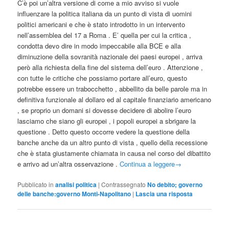
C’è poi un’altra versione di come a mio avviso si vuole
influenzare la politica italiana da un punto di vista di uomini
politici americani e che è stato introdotto in un intervento
nell’assemblea del 17 a Roma . E’ quella per cui la critica ,
condotta devo dire in modo impeccabile alla BCE e alla
diminuzione della sovranità nazionale dei paesi europei , arriva
però alla richiesta della fine del sistema dell’euro . Attenzione ,
con tutte le critiche che possiamo portare all’euro, questo
potrebbe essere un trabocchetto , abbellito da belle parole ma in
definitiva funzionale al dollaro ed al capitale finanziario americano
, se proprio un domani si dovesse decidere di abolire l’euro
lasciamo che siano gli europei , i popoli europei a sbrigare la
questione . Detto questo occorre vedere la questione della
banche anche da un altro punto di vista , quello della recessione
che è stata giustamente chiamata in causa nel corso del dibattito
e arrivo ad un’altra osservazione .
Continua a leggere
→
Pubblicato in
analisi politica
|
Contrassegnato
No debito; governo
delle banche:governo Monti-Napolitano
|
Lascia una risposta