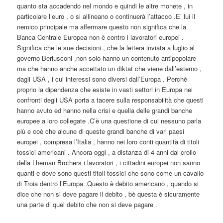
quanto sta accadendo nel mondo e quindi le altre monete , in
particolare l’euro , o si allineano o continuerà l’attacco .E’ lui il
nemico principale ma affermare questo non significa che la
Banca Centrale Europea non è contro i lavoratori europei .
Significa che le sue decisioni , che la lettera inviata a luglio al
governo Berlusconi ,non solo hanno un contenuto antipopolare
ma che hanno anche accettato un diktat che viene dall’esterno ,
dagli USA , i cui interessi sono diversi dall’Europa . Perchè
proprio la dipendenza che esiste in vasti settori in Europa nei
confronti degli USA porta a tacere sulla responsabilità che questi
hanno avuto ed hanno nella crisi e quella delle grandi banche
europee a loro collegate .C’è una questione di cui nessuno parla
più e coè che alcune di queste grandi banche di vari paesi
europei , compresa l’Italia , hanno nei loro conti quantità di titoli
tossici americani . Ancora oggi , a distanza di 4 anni dal crollo
della Lheman Brothers i lavoratori , i cittadini europei non sanno
quanti e dove sono questi titoli tossici che sono come un cavallo
di Troia dentro l’Europa .Questo è debito americano , quando si
dice che non si deve pagare il debito , bè questa è sicuramente
una parte di quel debito che non si deve pagare .