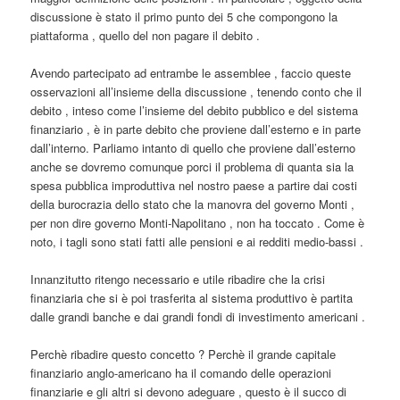
discussione è stato il primo punto dei 5 che compongono la
piattaforma , quello del non pagare il debito .
Avendo partecipato ad entrambe le assemblee , faccio queste
osservazioni all’insieme della discussione , tenendo conto che il
debito , inteso come l’insieme del debito pubblico e del sistema
finanziario , è in parte debito che proviene dall’esterno e in parte
dall’interno. Parliamo intanto di quello che proviene dall’esterno
anche se dovremo comunque porci il problema di quanta sia la
spesa pubblica improduttiva nel nostro paese a partire dai costi
della burocrazia dello stato che la manovra del governo Monti ,
per non dire governo Monti-Napolitano , non ha toccato . Come è
noto, i tagli sono stati fatti alle pensioni e ai redditi medio-bassi .
Innanzitutto ritengo necessario e utile ribadire che la crisi
finanziaria che si è poi trasferita al sistema produttivo è partita
dalle grandi banche e dai grandi fondi di investimento americani .
Perchè ribadire questo concetto ? Perchè il grande capitale
finanziario anglo-americano ha il comando delle operazioni
finanziarie e gli altri si devono adeguare , questo è il succo di