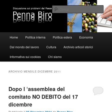
Vai
Vai
al
al
Cerca
contenuto
contenuto
principale
secondario
Pennabiro
Menu
Home
Politica interna
Politica estera
Economia
principale
Dal mondo del lavoro
Cultura
Archivio articoli storici
Informativa sui cookies
Chi siamo
ARCHIVIO MENSILE:
DICEMBRE 2011
Dopo l ‘assemblea del
comitato NO DEBITO del 17
dicembre
Pubblicato il
da