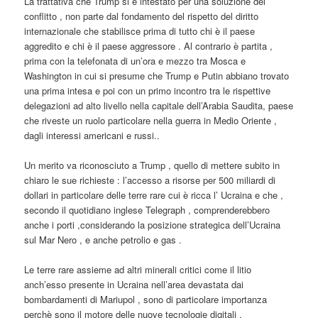
La trattativa che Trump si è intestato per una soluzione del
conflitto , non parte dal fondamento del rispetto del diritto
internazionale che stabilisce prima di tutto chi è il paese
aggredito e chi è il paese aggressore . Al contrario è partita ,
prima con la telefonata di un’ora e mezzo tra Mosca e
Washington in cui si presume che Trump e Putin abbiano trovato
una prima intesa e poi con un primo incontro tra le rispettive
delegazioni ad alto livello nella capitale dell’Arabia Saudita, paese
che riveste un ruolo particolare nella guerra in Medio Oriente ,
dagli interessi americani e russi..
Un merito va riconosciuto a Trump , quello di mettere subito in
chiaro le sue richieste : l’accesso a risorse per 500 miliardi di
dollari in particolare delle terre rare cui è ricca l’ Ucraina e che ,
secondo il quotidiano inglese Telegraph , comprenderebbero
anche i porti ,considerando la posizione strategica dell’Ucraina
sul Mar Nero , e anche petrolio e gas .
Le terre rare assieme ad altri minerali critici come il litio
anch’esso presente in Ucraina nell’area devastata dai
bombardamenti di Mariupol , sono di particolare importanza
perchè sono il motore delle nuove tecnologie digitali ,