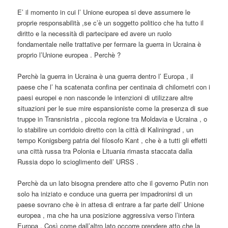
E’ il momento in cui l’ Unione europea si deve assumere le
proprie responsabilità ,se c’è un soggetto politico che ha tutto il
diritto e la necessità di partecipare ed avere un ruolo
fondamentale nelle trattative per fermare la guerra in Ucraina è
proprio l’Unione europea . Perchè ?
Perchè la guerra in Ucraina è una guerra dentro l’ Europa , il
paese che l’ ha scatenata confina per centinaia di chilometri con i
paesi europei e non nasconde le intenzioni di utilizzare altre
situazioni per le sue mire espansioniste come la presenza di sue
truppe in Transnistria , piccola regione tra Moldavia e Ucraina , o
lo stabilire un corridoio diretto con la città di Kaliningrad , un
tempo Konigsberg patria del filosofo Kant , che è a tutti gli effetti
una città russa tra Polonia e Lituania rimasta staccata dalla
Russia dopo lo scioglimento dell’ URSS .
Perchè da un lato bisogna prendere atto che il governo Putin non
solo ha iniziato e conduce una guerra per impadronirsi di un
paese sovrano che è in attesa di entrare a far parte dell’ Unione
europea , ma che ha una posizione aggressiva verso l’intera
Europa . Così come dall’altro lato occorre prendere atto che la