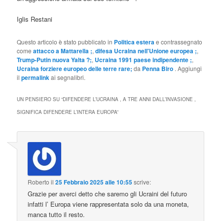
Iglis Restani
Questo articolo è stato pubblicato in
Politica estera
e contrassegnato
come
attacco a Mattarella ;
,
difesa Ucraina nell'Unione europea ;
,
Trump-Putin nuova Yalta ?;
,
Ucraina 1991 paese indipendente ;
,
Ucraina forziere europeo delle terre rare;
da
Penna Biro
. Aggiungi
il
permalink
ai segnalibri.
UN PENSIERO SU “
DIFENDERE L’UCRAINA , A TRE ANNI DALL’INVASIONE ,
SIGNIFICA DIFENDERE L’INTERA EUROPA
”
Roberto
il
25 Febbraio 2025 alle 10:55
scrive:
Grazie per averci detto che saremo gli Ucraini del futuro
infatti l’ Europa viene rappresentata solo da una moneta,
manca tutto il resto.