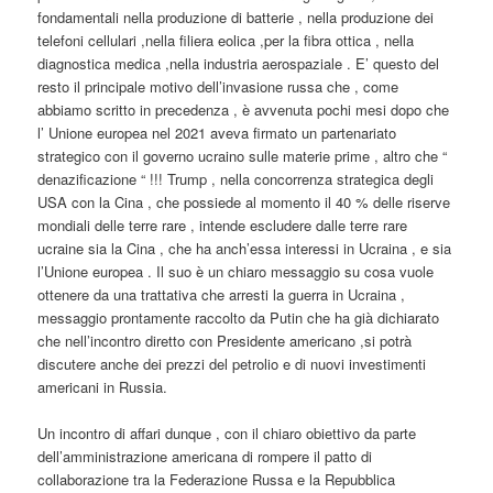
fondamentali nella produzione di batterie , nella produzione dei
telefoni cellulari ,nella filiera eolica ,per la fibra ottica , nella
diagnostica medica ,nella industria aerospaziale . E’ questo del
resto il principale motivo dell’invasione russa che , come
abbiamo scritto in precedenza , è avvenuta pochi mesi dopo che
l’ Unione europea nel 2021 aveva firmato un partenariato
strategico con il governo ucraino sulle materie prime , altro che “
denazificazione “ !!! Trump , nella concorrenza strategica degli
USA con la Cina , che possiede al momento il 40 % delle riserve
mondiali delle terre rare , intende escludere dalle terre rare
ucraine sia la Cina , che ha anch’essa interessi in Ucraina , e sia
l’Unione europea . Il suo è un chiaro messaggio su cosa vuole
ottenere da una trattativa che arresti la guerra in Ucraina ,
messaggio prontamente raccolto da Putin che ha già dichiarato
che nell’incontro diretto con Presidente americano ,si potrà
discutere anche dei prezzi del petrolio e di nuovi investimenti
americani in Russia.
Un incontro di affari dunque , con il chiaro obiettivo da parte
dell’amministrazione americana di rompere il patto di
collaborazione tra la Federazione Russa e la Repubblica