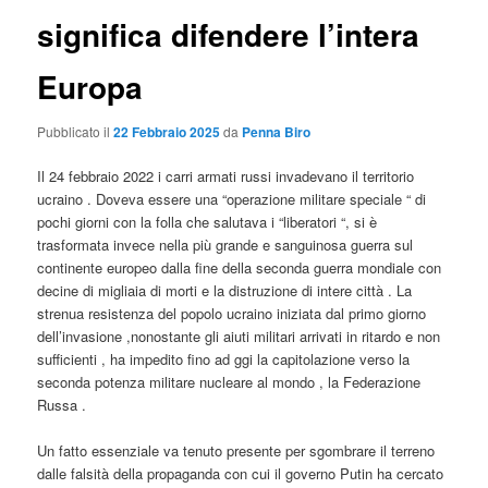
significa difendere l’intera
Europa
Pubblicato il
22 Febbraio 2025
da
Penna Biro
Il 24 febbraio 2022 i carri armati russi invadevano il territorio
ucraino . Doveva essere una “operazione militare speciale “ di
pochi giorni con la folla che salutava i “liberatori “, si è
trasformata invece nella più grande e sanguinosa guerra sul
continente europeo dalla fine della seconda guerra mondiale con
decine di migliaia di morti e la distruzione di intere città . La
strenua resistenza del popolo ucraino iniziata dal primo giorno
dell’invasione ,nonostante gli aiuti militari arrivati in ritardo e non
sufficienti , ha impedito fino ad ggi la capitolazione verso la
seconda potenza militare nucleare al mondo , la Federazione
Russa .
Un fatto essenziale va tenuto presente per sgombrare il terreno
dalle falsità della propaganda con cui il governo Putin ha cercato