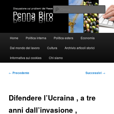
Vai
al
Cerca
contenuto
principale
Pennabiro
Menu
Home
Politica interna
Politica estera
Economia
principale
Dal mondo del lavoro
Cultura
Archivio articoli storici
Informativa sui cookies
Chi siamo
Navigazione
←
Precedente
Successivi
→
articolo
Difendere l’Ucraina , a tre
anni dall’invasione ,