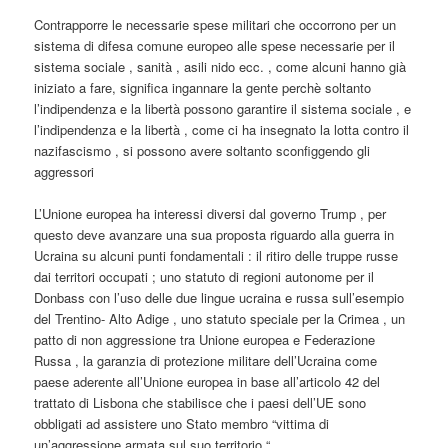
Contrapporre le necessarie spese militari che occorrono per un
sistema di difesa comune europeo alle spese necessarie per il
sistema sociale , sanità , asili nido ecc. , come alcuni hanno già
iniziato a fare, significa ingannare la gente perchè soltanto
l’indipendenza e la libertà possono garantire il sistema sociale , e
l’indipendenza e la libertà , come ci ha insegnato la lotta contro il
nazifascismo , si possono avere soltanto sconfiggendo gli
aggressori
L’Unione europea ha interessi diversi dal governo Trump , per
questo deve avanzare una sua proposta riguardo alla guerra in
Ucraina su alcuni punti fondamentali : il ritiro delle truppe russe
dai territori occupati ; uno statuto di regioni autonome per il
Donbass con l’uso delle due lingue ucraina e russa sull’esempio
del Trentino- Alto Adige , uno statuto speciale per la Crimea , un
patto di non aggressione tra Unione europea e Federazione
Russa , la garanzia di protezione militare dell’Ucraina come
paese aderente all’Unione europea in base all’articolo 42 del
trattato di Lisbona che stabilisce che i paesi dell’UE sono
obbligati ad assistere uno Stato membro “vittima di
un’aggressione armata sul suo territorio “ .