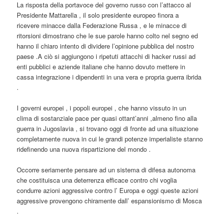
La risposta della portavoce del governo russo con l’attacco al
Presidente Mattarella , il solo presidente europeo finora a
ricevere minacce dalla Federazione Russa , e le minacce di
ritorsioni dimostrano che le sue parole hanno colto nel segno ed
hanno il chiaro intento di dividere l’opinione pubblica del nostro
paese .A ciò si aggiungono i ripetuti attacchi di hacker russi ad
enti pubblici e aziende italiane che hanno dovuto mettere in
cassa integrazione i dipendenti in una vera e propria guerra ibrida
.
I governi europei , i popoli europei , che hanno vissuto in un
clima di sostanziale pace per quasi ottant’anni ,almeno fino alla
guerra in Jugoslavia , si trovano oggi di fronte ad una situazione
completamente nuova in cui le grandi potenze imperialiste stanno
ridefinendo una nuova rispartizione del mondo .
Occorre seriamente pensare ad un sistema di difesa autonoma
che costituisca una deterrenza efficace contro chi voglia
condurre azioni aggressive contro l’ Europa e oggi queste azioni
aggressive provengono chiramente dall’ espansionismo di Mosca
.