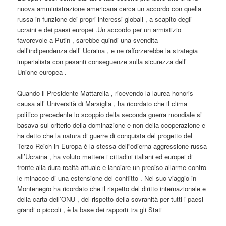
nuova amministrazione americana cerca un accordo con quella
russa in funzione dei propri interessi globali , a scapito degli
ucraini e dei paesi europei .Un accordo per un armistizio
favorevole a Putin , sarebbe quindi una svendita
dell’indipendenza dell’ Ucraina , e ne rafforzerebbe la strategia
imperialista con pesanti conseguenze sulla sicurezza dell’
Unione europea .
Quando il Presidente Mattarella , ricevendo la laurea honoris
causa all’ Università di Marsiglia , ha ricordato che il clima
politico precedente lo scoppio della seconda guerra mondiale si
basava sul criterio della dominazione e non della cooperazione e
ha detto che la natura di guerre di conquista del progetto del
Terzo Reich in Europa è la stessa dell”odierna aggressione russa
all’Ucraina , ha voluto mettere i cittadini italiani ed europei di
fronte alla dura realtà attuale e lanciare un preciso allarme contro
le minacce di una estensione del conflitto . Nel suo viaggio in
Montenegro ha ricordato che il rispetto del diritto internazionale e
della carta dell’ONU , del rispetto della sovranità per tutti i paesi
grandi o piccoli , è la base dei rapporti tra gli Stati