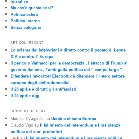
Iniziative
Ma cos'è questa crisi?
Politica estera
Politica interna
Senza categoria
ARTICOLI RECENTI
Lo scisma dei lefebvriani è diretto contro il papato di Leone
XIV e contro l’ Europa
Il pericolo Vannacci per la democrazia , l’attacco di Trump al
governo italiano , l’ambiguità politica del “ campo largo “
Difendere i lavoratori Electrolux è difendere l’ intero settore
europeo degli elettrodomestici
Il 25 aprile è di tutti gli antifascisti
Il 25 aprile oggi
COMMENTI RECENTI
Mariella D'Angiolini
su
Ucraina chiama Europa
Claudio Vigo
su
Il fallimento dei referendum e l’insipienza
politica dei suoi promotori
Jack
su
Il fallimento dei referendum e l’insipienza politica