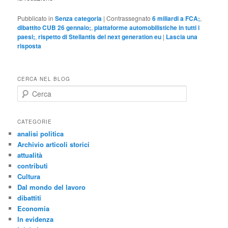
Pubblicato in
Senza categoria
|
Contrassegnato
6 miliardi a FCA;
,
dibattito CUB 26 gennaio;
,
piattaforme automobilistiche in tutti i
paesi;
,
rispetto di Stellantis del next generation eu
|
Lascia una
risposta
CERCA NEL BLOG
C
e
r
c
CATEGORIE
a
analisi politica
Archivio articoli storici
attualità
contributi
Cultura
Dal mondo del lavoro
dibattiti
Economia
In evidenza