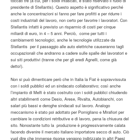
toccati tre (a cui, per i soldi intascati, è stato riservato il ruolo di
presidente di Stellantis). Questo aspetto è significativo perché
anche le concentrazioni si fanno per fare profitti e per ridurre i
costi industriali del lavoro, non certo per favorire i lavoratori. Con
Stellantis infatti è previsto un risparmio di costi per cinque
miliardi di euro, in 4 – 5 anni. Perciò, come per tutti i
cambiamenti tecnologici, anche le tecnologie utilizzate da
Stellantis per il passaggio alle auto elettriche causeranno tagli
occupazionali che andranno a cadere sulle spalle dei lavoratori e
sui siti produttivi (tranne che per gli eredi Agnelli, come già
detto!).
Non si può dimenticare però che in Italia la Fiat è sopravvissuta
con i soldi pubblici ed un sindacato collaborativo; così anche
l’impianto di Melfi è stato costruito con i soldi pubblici chiudendo
altri stabilimenti come Desio, Arese, Rivalta, Autobianchi, con
salari più bassi e deroghe sindacali sul lavoro. Analogo
meccanismo è stato poi adottato per Pomigliano e Mirafiori per
cambiare le condizioni retributive e di lavoro, pena la chiusura del
sito. Nonostante tutto la produzione è progressivamente calata
facendo divenire il mercato italiano importatore secco di auto. Ciò
vuol dire che immense risorse vengono indirizzate in altri Paesi