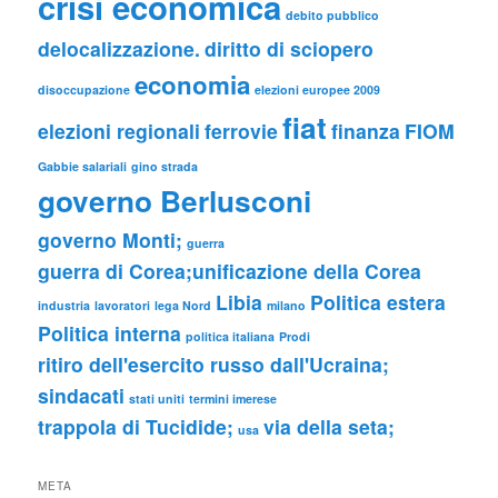
crisi economica
debito pubblico
delocalizzazione.
diritto di sciopero
economia
disoccupazione
elezioni europee 2009
fiat
elezioni regionali
ferrovie
finanza
FIOM
Gabbie salariali
gino strada
governo Berlusconi
governo Monti;
guerra
guerra di Corea;unificazione della Corea
Libia
Politica estera
industria
lavoratori
lega Nord
milano
Politica interna
politica italiana
Prodi
ritiro dell'esercito russo dall'Ucraina;
sindacati
stati uniti
termini imerese
trappola di Tucidide;
via della seta;
usa
META