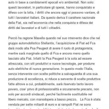
auto in base a cambiamenti epocali e/o ambientali. Non solo:
questi lavoratori, in particolare gli operai, hanno conquistato e
difeso con la lotta, i diritti che ancora oggi si possono vantare, di
tutti i lavoratori italiani. Da questo deriva il carattere nazionale
della Fiat, sia nell’economia che nella conquista e difesa dei
diritti dei lavoratori e di tutti i cittadini.
Perciò ha ragione Masella quando nel suo intervento dice che nel
gruppo automobilistico Stellantis, l’acquisizione di Fiat ed Fca
darà modo alla Psa Peugeot di avere il ruolo di protagonista,
mentre sarà marginale quello di Fca e ancora meno quello
lasciato alla Fiat. Infatti la Psa Peugeot è la sola ad essere
attrezzata, con siti produttivi e nuove tecnologie, per produrre
auto elettriche di nuova generazione. In questo modo l’Italia,
senza intervenire con scelte politiche a salvaguardia di una sua
produzione di eccellenza, si riduce a servente di scelte produttive
fatte altrove a cui, probabilmente, sarà riservato tanto lavoro
povero, cioe’ privo di professionalità e sicuramente precario, non
solo per accordi sindacali, perché facilmente sostituibile nel
libero mercato, con manodopera a basso prezzo. La Fca è stata
venduta per sette miliardi di euro e ai rampolli Fiat ne sono