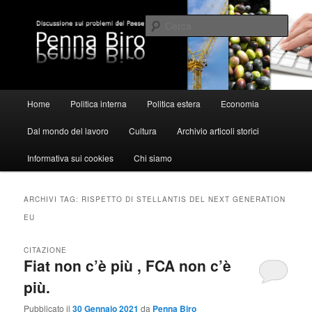
Vai
Vai
al
al
Cerca
contenuto
contenuto
principale
secondario
Pennabiro
Menu
Home
Politica interna
Politica estera
Economia
principale
Dal mondo del lavoro
Cultura
Archivio articoli storici
Informativa sui cookies
Chi siamo
ARCHIVI TAG:
RISPETTO DI STELLANTIS DEL NEXT GENERATION
EU
CITAZIONE
Fiat non c’è più , FCA non c’è
più.
Pubblicato il
30 Gennaio 2021
da
Penna Biro