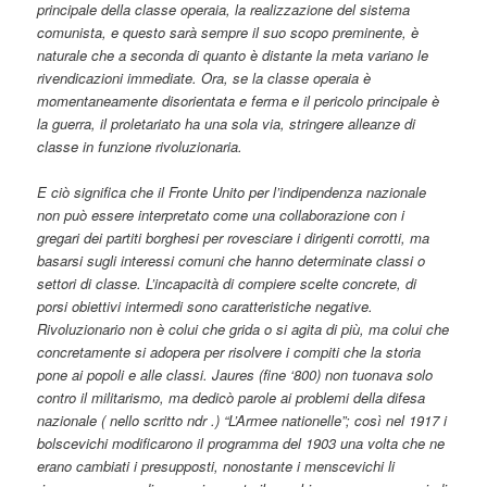
principale della classe operaia, la realizzazione del sistema
comunista, e questo sarà sempre il suo scopo preminente, è
naturale che a seconda di quanto è distante la meta variano le
rivendicazioni immediate. Ora, se la classe operaia è
momentaneamente disorientata e ferma e il pericolo principale è
la guerra, il proletariato ha una sola via, stringere alleanze di
classe in funzione rivoluzionaria.
E ciò significa che il Fronte Unito per l’indipendenza nazionale
non può essere interpretato come una collaborazione con i
gregari dei partiti borghesi per rovesciare i dirigenti corrotti, ma
basarsi sugli interessi comuni che hanno determinate classi o
settori di classe. L’incapacità di compiere scelte concrete, di
porsi obiettivi intermedi sono caratteristiche negative.
Rivoluzionario non è colui che grida o si agita di più, ma colui che
concretamente si adopera per risolvere i compiti che la storia
pone ai popoli e alle classi. Jaures (fine ‘800) non tuonava solo
contro il militarismo, ma dedicò parole ai problemi della difesa
nazionale ( nello scritto ndr .) “L’Armee nationelle”; così nel 1917 i
bolscevichi modificarono il programma del 1903 una volta che ne
erano cambiati i presupposti, nonostante i menscevichi li