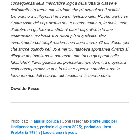
conseguenza della inesorabile logica della lotta di classe e
dell’altrettanto ferma convinzione che gli avvenimenti politici
torneranno a svilupparsi in senso rivoluzionario. Perché anche se
il potenziale del capitalismo non è ancora esaurito, la rivoluzione
d’ottobre ha gettato una sfida ai paesi capitalisti e le sue
ripercussioni profonde e durevoli più di qualsiasi altro
avvenimento dei tempi moderni non sono morte. Ci sia d’esempio
che anche quando nel ‘35 e nel ‘36 nasceva spontanea dinanzi al
dilagare del fascismo la domanda “che fanno gli operai nelle
fabbriche?” l’avanguardia del proletariato non dormiva e operava
nella consapevolezza che la classe operaia sarebbe stata la
forza motrice della caduta del fascismo. E così è stato.
Osvaldo Pesce
Pubblicato in
analisi politica
|
Contrassegnato
fronte unito per
l'indipendenza ;
,
pericolo di guerra 2025;
,
periodico Linea
Proletaria 1984 ;
|
Lascia una risposta