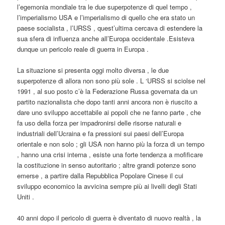
l’egemonia mondiale tra le due superpotenze di quel tempo ,
l’imperialismo USA e l’imperialismo di quello che era stato un
paese socialista , l’URSS , quest’ultima cercava di estendere la
sua sfera di influenza anche all’Europa occidentale .Esisteva
dunque un pericolo reale di guerra in Europa .
La situazione si presenta oggi molto diversa , le due
superpotenze di allora non sono più sole . L ‘URSS si sciolse nel
1991 , al suo posto c’è la Federazione Russa governata da un
partito nazionalista che dopo tanti anni ancora non è riuscito a
dare uno sviluppo accettabile ai popoli che ne fanno parte , che
fa uso della forza per impadronirsi delle risorse naturali e
industriali dell’Ucraina e fa pressioni sui paesi dell’Europa
orientale e non solo ; gli USA non hanno più la forza di un tempo
, hanno una crisi interna , esiste una forte tendenza a mofificare
la costituzione in senso autoritario ; altre grandi potenze sono
emerse , a partire dalla Repubblica Popolare Cinese il cui
sviluppo economico la avvicina sempre più ai livelli degli Stati
Uniti .
40 anni dopo il pericolo di guerra è diventato di nuovo realtà , la