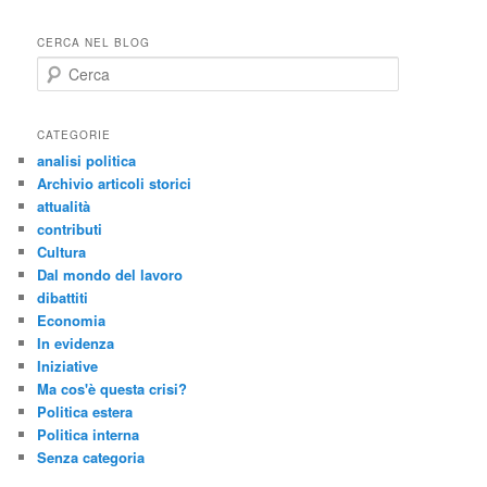
CERCA NEL BLOG
C
e
r
c
CATEGORIE
a
analisi politica
Archivio articoli storici
attualità
contributi
Cultura
Dal mondo del lavoro
dibattiti
Economia
In evidenza
Iniziative
Ma cos'è questa crisi?
Politica estera
Politica interna
Senza categoria