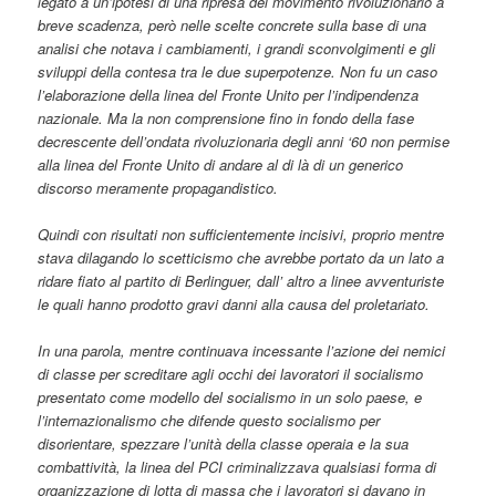
legato a un’ipotesi di una ripresa del movimento rivoluzionario a
breve scadenza, però nelle scelte concrete sulla base di una
analisi che notava i cambiamenti, i grandi sconvolgimenti e gli
sviluppi della contesa tra le due superpotenze. Non fu un caso
l’elaborazione della linea del Fronte Unito per l’indipendenza
nazionale. Ma la non comprensione fino in fondo della fase
decrescente dell’ondata rivoluzionaria degli anni ‘60 non permise
alla linea del Fronte Unito di andare al di là di un generico
discorso meramente propagandistico.
Quindi con risultati non sufficientemente incisivi, proprio mentre
stava dilagando lo scetticismo che avrebbe portato da un lato a
ridare fiato al partito di Berlinguer, dall’ altro a linee avventuriste
le quali hanno prodotto gravi danni alla causa del proletariato.
In una parola, mentre continuava incessante l’azione dei nemici
di classe per screditare agli occhi dei lavoratori il socialismo
presentato come modello del socialismo in un solo paese, e
l’internazionalismo che difende questo socialismo per
disorientare, spezzare l’unità della classe operaia e la sua
combattività, la linea del PCI criminalizzava qualsiasi forma di
organizzazione di lotta di massa che i lavoratori si davano in