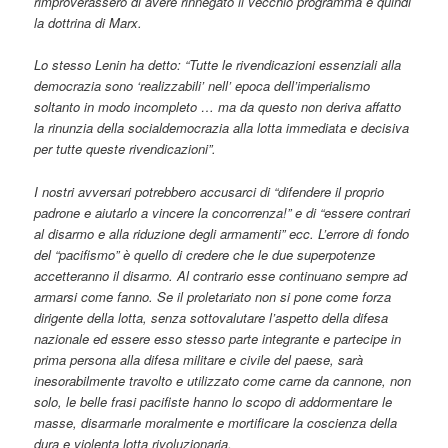
rimproverassero di avere rinnegato il vecchio programma e quindi
la dottrina di Marx.
Lo stesso Lenin ha detto: “Tutte le rivendicazioni essenziali alla
democrazia sono ‘realizzabili’ nell’ epoca dell’imperialismo
soltanto in modo incompleto … ma da questo non deriva affatto
la rinunzia della socialdemocrazia alla lotta immediata e decisiva
per tutte queste rivendicazioni”.
I nostri avversari potrebbero accusarci di “difendere il proprio
padrone e aiutarlo a vincere la concorrenza!” e di “essere contrari
al disarmo e alla riduzione degli armamenti” ecc. L’errore di fondo
del “pacifismo” è quello di credere che le due superpotenze
accetteranno il disarmo. Al contrario esse continuano sempre ad
armarsi come fanno. Se il proletariato non si pone come forza
dirigente della lotta, senza sottovalutare l’aspetto della difesa
nazionale ed essere esso stesso parte integrante e partecipe in
prima persona alla difesa militare e civile del paese, sarà
inesorabilmente travolto e utilizzato come carne da cannone, non
solo, le belle frasi pacifiste hanno lo scopo di addormentare le
masse, disarmarle moralmente e mortificare la coscienza della
dura e violenta lotta rivoluzionaria.