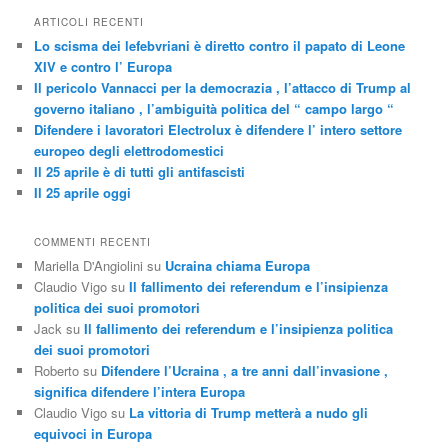
ARTICOLI RECENTI
Lo scisma dei lefebvriani è diretto contro il papato di Leone
XIV e contro l’ Europa
Il pericolo Vannacci per la democrazia , l’attacco di Trump al
governo italiano , l’ambiguità politica del “ campo largo “
Difendere i lavoratori Electrolux è difendere l’ intero settore
europeo degli elettrodomestici
Il 25 aprile è di tutti gli antifascisti
Il 25 aprile oggi
COMMENTI RECENTI
Mariella D'Angiolini
su
Ucraina chiama Europa
Claudio Vigo
su
Il fallimento dei referendum e l’insipienza
politica dei suoi promotori
Jack
su
Il fallimento dei referendum e l’insipienza politica
dei suoi promotori
Roberto
su
Difendere l’Ucraina , a tre anni dall’invasione ,
significa difendere l’intera Europa
Claudio Vigo
su
La vittoria di Trump metterà a nudo gli
equivoci in Europa