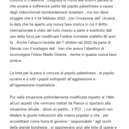
vite umane e sofferenze patite dal popolo palestinese a causa
degli indiscriminati bombardamenti israeliani , ma non deve
sfuggire che è il 24 febbraio 2022 , con l’invasione dell’ Ucraina ,
la data che ha aperto una nuova fase storica in cui il diritto
internazionale è stato del tutto messo a parte e sostituito dall ‘
uso della forza per modificare l’ordine mondiale stabilito 80 anni
fa . Anche l’attacco brutale del 7 ottobre nel 2023 da parte di
Hamas con il sostegno dell ‘ Iran che aveva l’obiettivo di
sconvolgere l’intero Medio Oriente , rientra in questa nuova fase
storica .
La lotta per la pace è comune al popolo palestinese , al popolo
ucraino e a tutti i popoli sottoposti all’aggressione e
all’oppressione imperialista .
Pur nella situazione profondamente modificata rispetto al 1984 ,
alcuni aspetti che venivano trattati da Pesce ci riportano alla
situazione attuale : allora un partito , il PCI , i cui dirigenti non
diedero le giuste indicazioni alle masse popolari e che , per
accreditarsi come forza di governo ” responsabile ” agli occhi
della grande borghesia , si opponevano anzi alle lotte di operai e