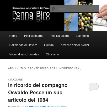
Vai
Vai
al
al
Cerca
contenuto
contenuto
principale
secondario
Pennabiro
Menu
Home
Politica interna
Politica estera
Economia
principale
Dal mondo del lavoro
Cultura
Archivio articoli storici
Informativa sui cookies
Chi siamo
ARCHIVI TAG:
FRONTE UNITO PER L’INDIPENDENZA ;
CITAZIONE
In ricordo del compagno
Osvaldo Pesce un suo
articolo del 1984
Pubblicato il
da