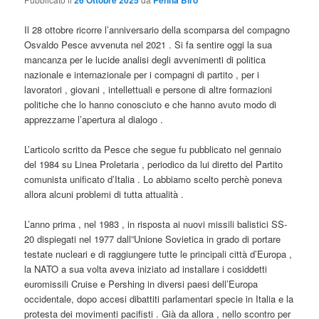
26 Ottobre 2025
Penna Biro
Il 28 ottobre ricorre l’anniversario della scomparsa del compagno
Osvaldo Pesce avvenuta nel 2021 . Si fa sentire oggi la sua
mancanza per le lucide analisi degli avvenimenti di politica
nazionale e internazionale per i compagni di partito , per i
lavoratori , giovani , intellettuali e persone di altre formazioni
politiche che lo hanno conosciuto e che hanno avuto modo di
apprezzarne l’apertura al dialogo .
L’articolo scritto da Pesce che segue fu pubblicato nel gennaio
del 1984 su Linea Proletaria , periodico da lui diretto del Partito
comunista unificato d’Italia . Lo abbiamo scelto perchè poneva
allora alcuni problemi di tutta attualità .
L’anno prima , nel 1983 , in risposta ai nuovi missili balistici SS-
20 dispiegati nel 1977 dall”Unione Sovietica in grado di portare
testate nucleari e di raggiungere tutte le principali città d’Europa ,
la NATO a sua volta aveva iniziato ad installare i cosiddetti
euromissili Cruise e Pershing in diversi paesi dell’Europa
occidentale, dopo accesi dibattiti parlamentari specie in Italia e la
protesta dei movimenti pacifisti . Già da allora , nello scontro per