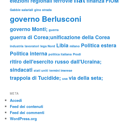
elezioni regionali
ferrovie
finanza
FIOM
Gabbie salariali
gino strada
governo Berlusconi
governo Monti;
guerra
guerra di Corea;unificazione della Corea
Libia
Politica estera
industria
lavoratori
lega Nord
milano
Politica interna
politica italiana
Prodi
ritiro dell'esercito russo dall'Ucraina;
sindacati
stati uniti
termini imerese
trappola di Tucidide;
via della seta;
usa
META
Accedi
Feed dei contenuti
Feed dei commenti
WordPress.org