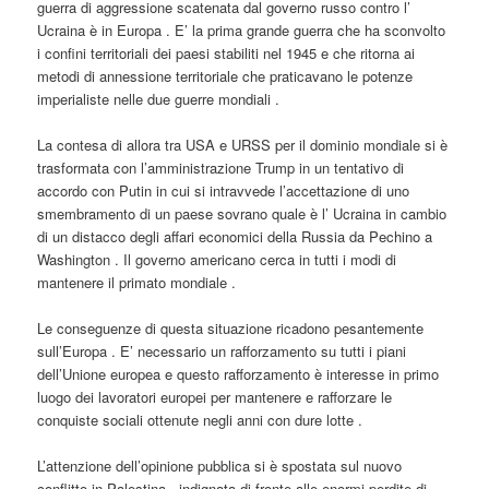
guerra di aggressione scatenata dal governo russo contro l’
Ucraina è in Europa . E’ la prima grande guerra che ha sconvolto
i confini territoriali dei paesi stabiliti nel 1945 e che ritorna ai
metodi di annessione territoriale che praticavano le potenze
imperialiste nelle due guerre mondiali .
La contesa di allora tra USA e URSS per il dominio mondiale si è
trasformata con l’amministrazione Trump in un tentativo di
accordo con Putin in cui si intravvede l’accettazione di uno
smembramento di un paese sovrano quale è l’ Ucraina in cambio
di un distacco degli affari economici della Russia da Pechino a
Washington . Il governo americano cerca in tutti i modi di
mantenere il primato mondiale .
Le conseguenze di questa situazione ricadono pesantemente
sull’Europa . E’ necessario un rafforzamento su tutti i piani
dell’Unione europea e questo rafforzamento è interesse in primo
luogo dei lavoratori europei per mantenere e rafforzare le
conquiste sociali ottenute negli anni con dure lotte .
L’attenzione dell’opinione pubblica si è spostata sul nuovo
conflitto in Palestina , indignata di fronte alle enormi perdite di