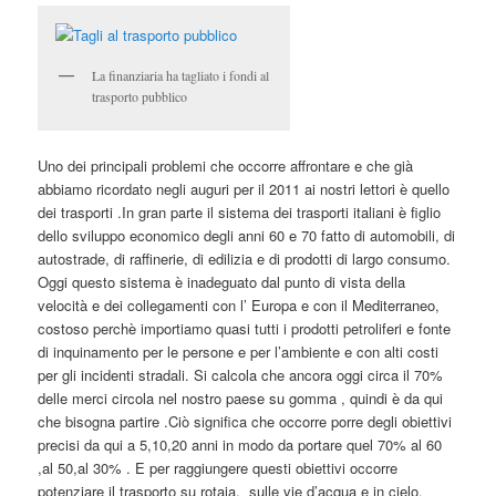
La finanziaria ha tagliato i fondi al
trasporto pubblico
Uno dei principali problemi che occorre affrontare e che già
abbiamo ricordato negli auguri per il 2011 ai nostri lettori è quello
dei trasporti .In gran parte il sistema dei trasporti italiani è figlio
dello sviluppo economico degli anni 60 e 70 fatto di automobili, di
autostrade, di raffinerie, di edilizia e di prodotti di largo consumo.
Oggi questo sistema è inadeguato dal punto di vista della
velocità e dei collegamenti con l’ Europa e con il Mediterraneo,
costoso perchè importiamo quasi tutti i prodotti petroliferi e fonte
di inquinamento per le persone e per l’ambiente e con alti costi
per gli incidenti stradali. Si calcola che ancora oggi circa il 70%
delle merci circola nel nostro paese su gomma , quindi è da qui
che bisogna partire .Ciò significa che occorre porre degli obiettivi
precisi da qui a 5,10,20 anni in modo da portare quel 70% al 60
,al 50,al 30% . E per raggiungere questi obiettivi occorre
potenziare il trasporto su rotaia, sulle vie d’acqua e in cielo,