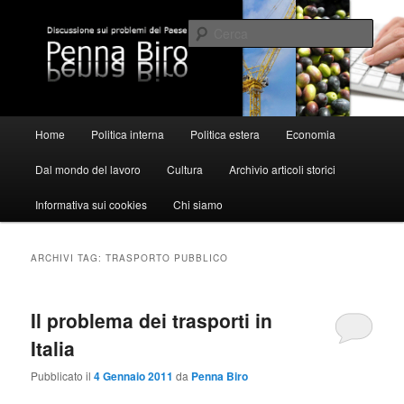
Vai
Vai
al
al
Cerca
contenuto
contenuto
principale
secondario
Pennabiro
Menu
Home
Politica interna
Politica estera
Economia
principale
Dal mondo del lavoro
Cultura
Archivio articoli storici
Informativa sui cookies
Chi siamo
ARCHIVI TAG:
TRASPORTO PUBBLICO
Il problema dei trasporti in
Italia
Pubblicato il
4 Gennaio 2011
da
Penna Biro