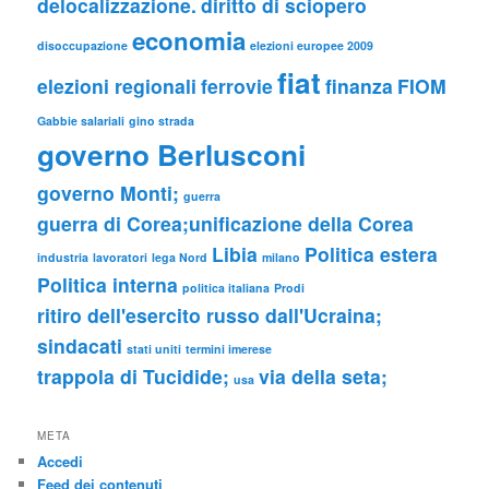
delocalizzazione.
diritto di sciopero
economia
disoccupazione
elezioni europee 2009
fiat
elezioni regionali
ferrovie
finanza
FIOM
Gabbie salariali
gino strada
governo Berlusconi
governo Monti;
guerra
guerra di Corea;unificazione della Corea
Libia
Politica estera
industria
lavoratori
lega Nord
milano
Politica interna
politica italiana
Prodi
ritiro dell'esercito russo dall'Ucraina;
sindacati
stati uniti
termini imerese
trappola di Tucidide;
via della seta;
usa
META
Accedi
Feed dei contenuti