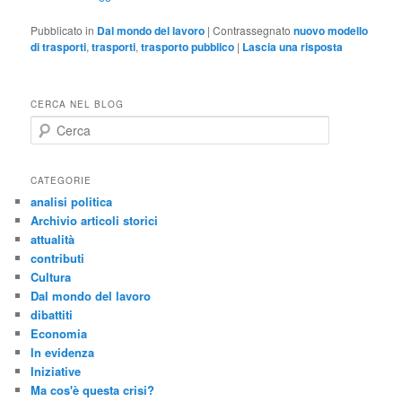
Pubblicato in
Dal mondo del lavoro
|
Contrassegnato
nuovo modello
di trasporti
,
trasporti
,
trasporto pubblico
|
Lascia una risposta
CERCA NEL BLOG
C
e
r
c
CATEGORIE
a
analisi politica
Archivio articoli storici
attualità
contributi
Cultura
Dal mondo del lavoro
dibattiti
Economia
In evidenza
Iniziative
Ma cos'è questa crisi?