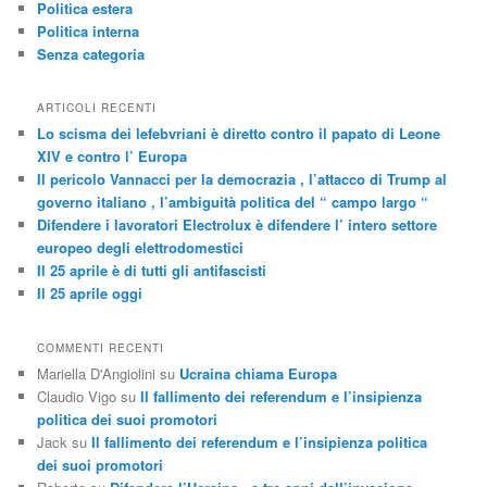
Politica estera
Politica interna
Senza categoria
ARTICOLI RECENTI
Lo scisma dei lefebvriani è diretto contro il papato di Leone
XIV e contro l’ Europa
Il pericolo Vannacci per la democrazia , l’attacco di Trump al
governo italiano , l’ambiguità politica del “ campo largo “
Difendere i lavoratori Electrolux è difendere l’ intero settore
europeo degli elettrodomestici
Il 25 aprile è di tutti gli antifascisti
Il 25 aprile oggi
COMMENTI RECENTI
Mariella D'Angiolini
su
Ucraina chiama Europa
Claudio Vigo
su
Il fallimento dei referendum e l’insipienza
politica dei suoi promotori
Jack
su
Il fallimento dei referendum e l’insipienza politica
dei suoi promotori