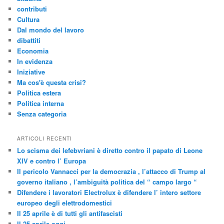
contributi
Cultura
Dal mondo del lavoro
dibattiti
Economia
In evidenza
Iniziative
Ma cos'è questa crisi?
Politica estera
Politica interna
Senza categoria
ARTICOLI RECENTI
Lo scisma dei lefebvriani è diretto contro il papato di Leone
XIV e contro l’ Europa
Il pericolo Vannacci per la democrazia , l’attacco di Trump al
governo italiano , l’ambiguità politica del “ campo largo “
Difendere i lavoratori Electrolux è difendere l’ intero settore
europeo degli elettrodomestici
Il 25 aprile è di tutti gli antifascisti
Il 25 aprile oggi