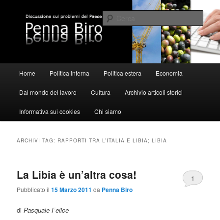
Vai
Vai
al
al
Cerca
contenuto
contenuto
principale
secondario
Pennabiro
Menu
Home
Politica interna
Politica estera
Economia
principale
Dal mondo del lavoro
Cultura
Archivio articoli storici
Informativa sui cookies
Chi siamo
ARCHIVI TAG:
RAPPORTI TRA L’ITALIA E LIBIA; LIBIA
La Libia è un’altra cosa!
1
Pubblicato il
15 Marzo 2011
da
Penna Biro
di
Pasquale Felice