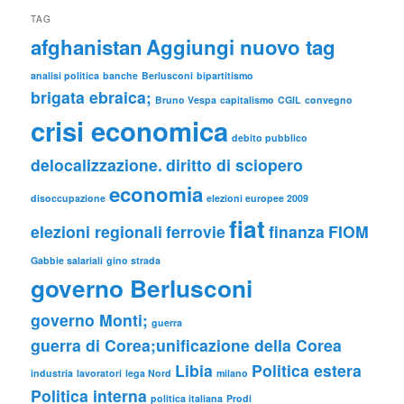
TAG
afghanistan
Aggiungi nuovo tag
analisi politica
banche
Berlusconi
bipartitismo
brigata ebraica;
Bruno Vespa
capitalismo
CGIL
convegno
crisi economica
debito pubblico
delocalizzazione.
diritto di sciopero
economia
disoccupazione
elezioni europee 2009
fiat
elezioni regionali
ferrovie
finanza
FIOM
Gabbie salariali
gino strada
governo Berlusconi
governo Monti;
guerra
guerra di Corea;unificazione della Corea
Libia
Politica estera
industria
lavoratori
lega Nord
milano
Politica interna
politica italiana
Prodi