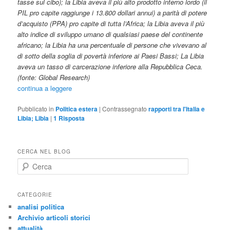
tasse sul cibo); la Libia aveva il più alto prodotto interno lordo (il
PIL pro capite raggiunge i 13.800 dollari annui) a parità di potere
d’acquisto (PPA) pro capite di tutta l’Africa; la Libia aveva il più
alto indice di sviluppo umano di qualsiasi paese del continente
africano; la Libia ha una percentuale di persone che vivevano al
di sotto della soglia di povertà inferiore ai Paesi Bassi; La Libia
aveva un tasso di carcerazione inferiore alla Repubblica Ceca.
(fonte: Global Research)
continua a leggere
Pubblicato in
Politica estera
|
Contrassegnato
rapporti tra l'Italia e
Libia; Libia
|
1
Risposta
CERCA NEL BLOG
C
e
r
c
CATEGORIE
a
analisi politica
Archivio articoli storici
attualità