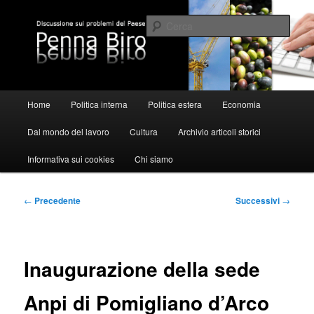
Vai
al
Cerca
contenuto
principale
Pennabiro
Menu
Home
Politica interna
Politica estera
Economia
principale
Dal mondo del lavoro
Cultura
Archivio articoli storici
Informativa sui cookies
Chi siamo
Navigazione
←
Precedente
Successivi
→
articolo
Inaugurazione della sede
Anpi di Pomigliano d’Arco